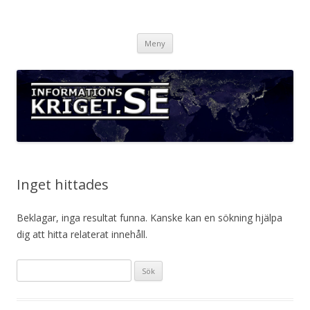
Informationskriget.se
Hoppa
Meny
till
innehåll
Inget hittades
Beklagar, inga resultat funna. Kanske kan en sökning hjälpa
dig att hitta relaterat innehåll.
Sök
efter: