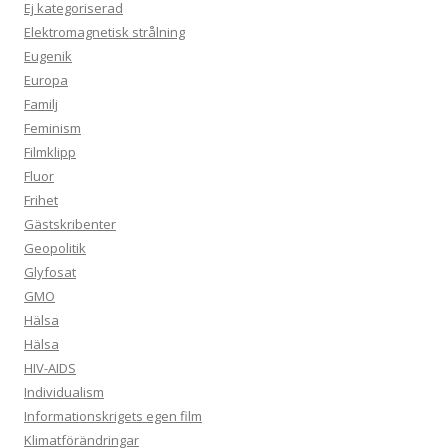
Ej kategoriserad
Elektromagnetisk strålning
Eugenik
Europa
Familj
Feminism
Filmklipp
Fluor
Frihet
Gästskribenter
Geopolitik
Glyfosat
GMO
Hälsa
Hälsa
HIV-AIDS
Individualism
Informationskrigets egen film
Klimatförändringar