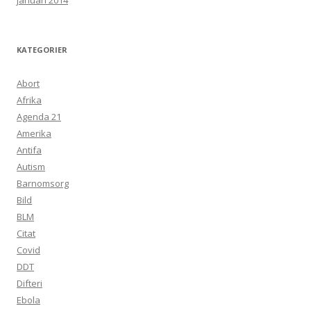
januari 2014
KATEGORIER
Abort
Afrika
Agenda 21
Amerika
Antifa
Autism
Barnomsorg
Bild
BLM
Citat
Covid
DDT
Difteri
Ebola