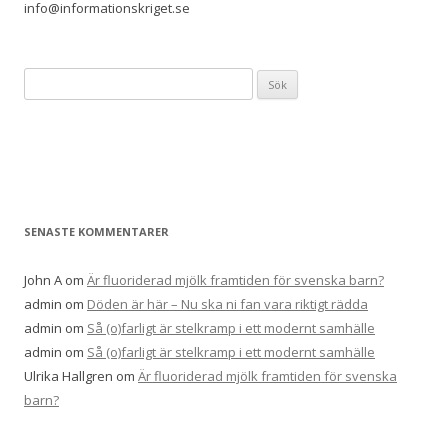
info@informationskriget.se
Sök
efter:
SENASTE KOMMENTARER
John A
om
Är fluoriderad mjölk framtiden för svenska barn?
admin
om
Döden är här – Nu ska ni fan vara riktigt rädda
admin
om
Så (o)farligt är stelkramp i ett modernt samhälle
admin
om
Så (o)farligt är stelkramp i ett modernt samhälle
Ulrika Hallgren
om
Är fluoriderad mjölk framtiden för svenska
barn?