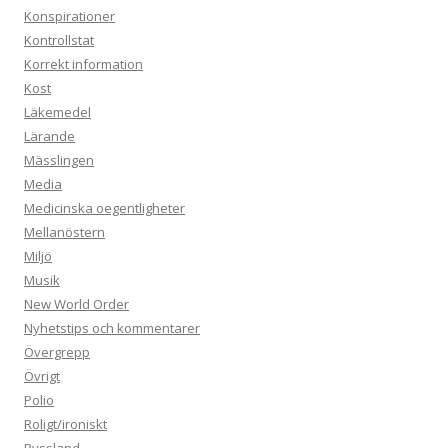
Konspirationer
Kontrollstat
Korrekt information
Kost
Läkemedel
Lärande
Mässlingen
Media
Medicinska oegentligheter
Mellanöstern
Miljö
Musik
New World Order
Nyhetstips och kommentarer
Övergrepp
Övrigt
Polio
Roligt/ironiskt