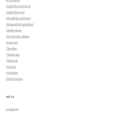
Ryssland
Självförsörjning
Självförsvar
Skadliga ämnen
Skapad knapphet
Stelkramp
Styrande eliten
Sverige
Tänder
Tänkvärt
Tillskott
Vaccin
Världen
Vetenskap
META
Logga in