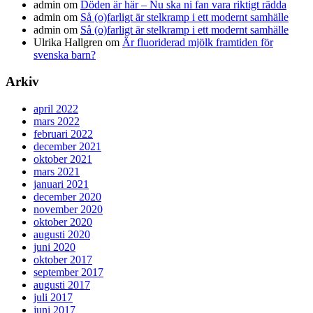
admin
om
Döden är här – Nu ska ni fan vara riktigt rädda
admin
om
Så (o)farligt är stelkramp i ett modernt samhälle
admin
om
Så (o)farligt är stelkramp i ett modernt samhälle
Ulrika Hallgren
om
Är fluoriderad mjölk framtiden för
svenska barn?
Arkiv
april 2022
mars 2022
februari 2022
december 2021
oktober 2021
mars 2021
januari 2021
december 2020
november 2020
oktober 2020
augusti 2020
juni 2020
oktober 2017
september 2017
augusti 2017
juli 2017
juni 2017