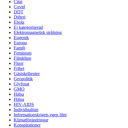
Citat
Covid
DDT
Difteri
Ebola
Ej kategoriserad
Elektromagnetisk strålning
Eugenik
Europa
Familj
Feminism
Filmklipp
Fluor
Frihet
Gästskribenter
Geopolitik
Glyfosat
GMO
Hälsa
Hälsa
HIV-AIDS
Individualism
Informationskrigets egen film
Klimatförändringar
Konspirationer