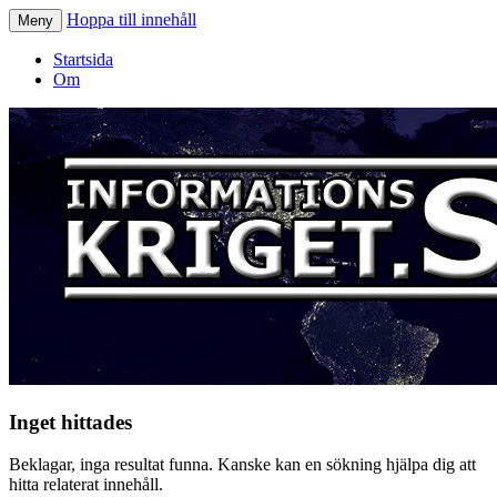
Hoppa till innehåll
Meny
Informationskriget.se
Startsida
Om
Inget hittades
Beklagar, inga resultat funna. Kanske kan en sökning hjälpa dig att
hitta relaterat innehåll.