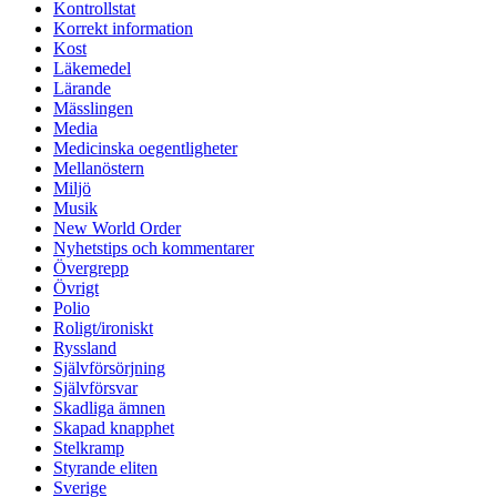
Kontrollstat
Korrekt information
Kost
Läkemedel
Lärande
Mässlingen
Media
Medicinska oegentligheter
Mellanöstern
Miljö
Musik
New World Order
Nyhetstips och kommentarer
Övergrepp
Övrigt
Polio
Roligt/ironiskt
Ryssland
Självförsörjning
Självförsvar
Skadliga ämnen
Skapad knapphet
Stelkramp
Styrande eliten
Sverige