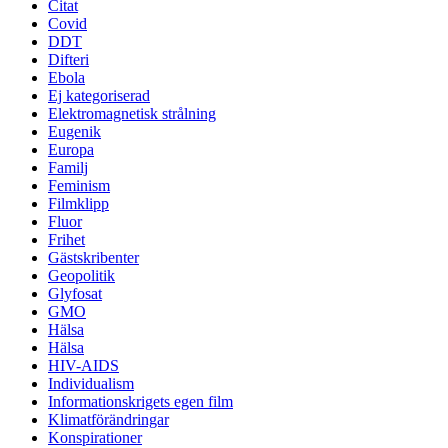
Citat
Covid
DDT
Difteri
Ebola
Ej kategoriserad
Elektromagnetisk strålning
Eugenik
Europa
Familj
Feminism
Filmklipp
Fluor
Frihet
Gästskribenter
Geopolitik
Glyfosat
GMO
Hälsa
Hälsa
HIV-AIDS
Individualism
Informationskrigets egen film
Klimatförändringar
Konspirationer