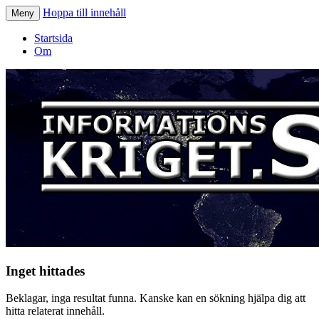
Hoppa till innehåll
Meny
Informationskriget.se
Startsida
Om
Inget hittades
Beklagar, inga resultat funna. Kanske kan en sökning hjälpa dig att
hitta relaterat innehåll.