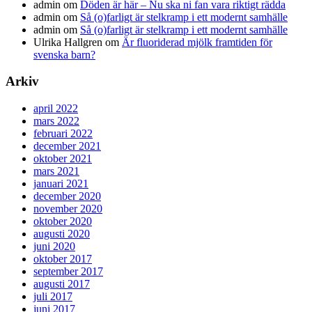
admin
om
Döden är här – Nu ska ni fan vara riktigt rädda
admin
om
Så (o)farligt är stelkramp i ett modernt samhälle
admin
om
Så (o)farligt är stelkramp i ett modernt samhälle
Ulrika Hallgren
om
Är fluoriderad mjölk framtiden för
svenska barn?
Arkiv
april 2022
mars 2022
februari 2022
december 2021
oktober 2021
mars 2021
januari 2021
december 2020
november 2020
oktober 2020
augusti 2020
juni 2020
oktober 2017
september 2017
augusti 2017
juli 2017
juni 2017