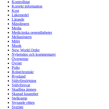
Kontrollstat
Korrekt information
Kost
Läkemedel
Lärande
Mässlingen
Media
Medicinska oegentligheter
Mellanöstern
Miljö
Musik
New World Order
Nyhetstips och kommentarer
Övergrepp
Övrigt
Polio
Roligt/ironiskt
Ryssland
Självförsörjning
Självförsvar
Skadliga ämnen
Skapad knapphet
Stelkramp
Styrande eliten
Sverige