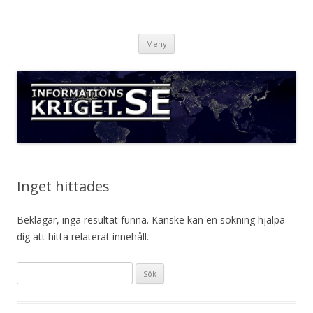
Informationskriget.se
Hoppa
Meny
till
innehåll
Inget hittades
Beklagar, inga resultat funna. Kanske kan en sökning hjälpa
dig att hitta relaterat innehåll.
Sök
efter: