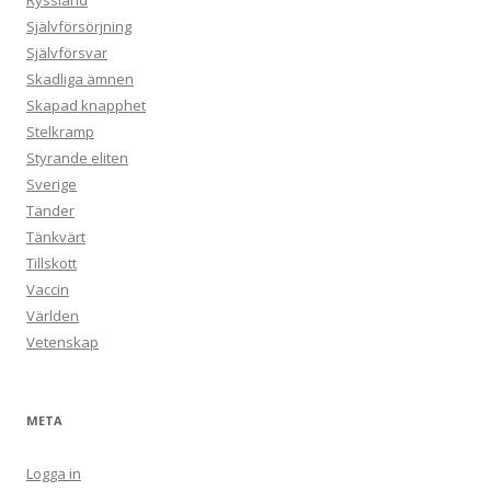
Ryssland
Självförsörjning
Självförsvar
Skadliga ämnen
Skapad knapphet
Stelkramp
Styrande eliten
Sverige
Tänder
Tänkvärt
Tillskott
Vaccin
Världen
Vetenskap
META
Logga in