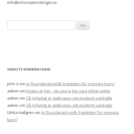
info@informationskriget.se
Sök
efter:
SENASTE KOMMENTARER
John A
om
Är fluoriderad mjölk framtiden för svenska barn?
admin
om
Döden är här – Nu ska ni fan vara riktigt rädda
admin
om
Så (o)farligt är stelkramp i ett modernt samhälle
admin
om
Så (o)farligt är stelkramp i ett modernt samhälle
Ulrika Hallgren
om
Är fluoriderad mjölk framtiden för svenska
barn?