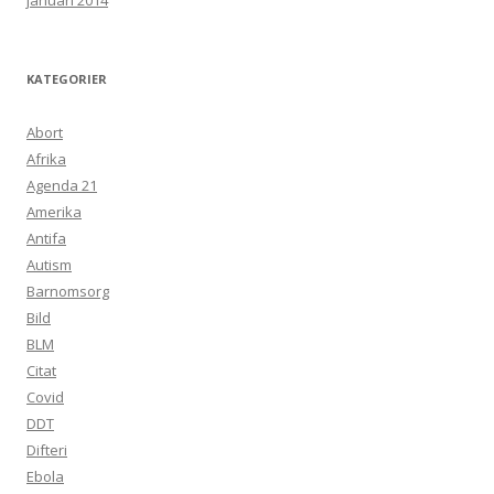
januari 2014
KATEGORIER
Abort
Afrika
Agenda 21
Amerika
Antifa
Autism
Barnomsorg
Bild
BLM
Citat
Covid
DDT
Difteri
Ebola