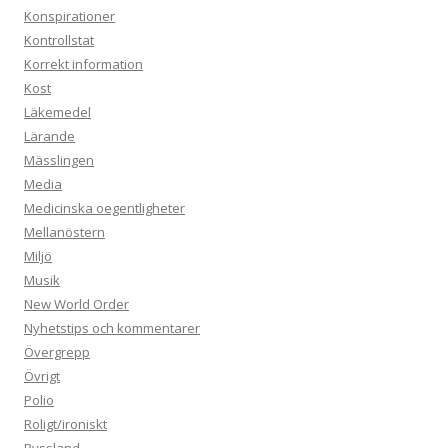
Konspirationer
Kontrollstat
Korrekt information
Kost
Läkemedel
Lärande
Mässlingen
Media
Medicinska oegentligheter
Mellanöstern
Miljö
Musik
New World Order
Nyhetstips och kommentarer
Övergrepp
Övrigt
Polio
Roligt/ironiskt