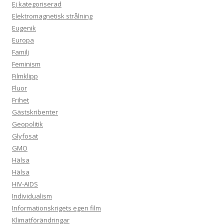
Ej kategoriserad
Elektromagnetisk strålning
Eugenik
Europa
Familj
Feminism
Filmklipp
Fluor
Frihet
Gästskribenter
Geopolitik
Glyfosat
GMO
Hälsa
Hälsa
HIV-AIDS
Individualism
Informationskrigets egen film
Klimatförändringar