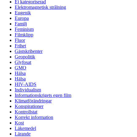
Ej kategoriserad
Elektromagnetisk strålning
Eugenik
Europa
Familj
Feminism
Filmklipp
Fluor
Frihet
Gästskribenter
Geopolitik
Glyfosat
GMO
Hälsa
Hälsa
HIV-AIDS
Individualism
Informationskrigets egen film
Klimatförändringar
Konspirationer
Kontrollstat
Korrekt information
Kost
Läkemedel
Lärande