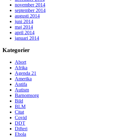
november 2014
september 2014
augusti 2014
juni 2014
maj 2014
april 2014
januari 2014
Kategorier
Abort
Afrika
Agenda 21
Amerika
Antifa
Autism
Barnomsorg
Bild
BLM
Citat
Covid
DDT
Difteri
Ebola