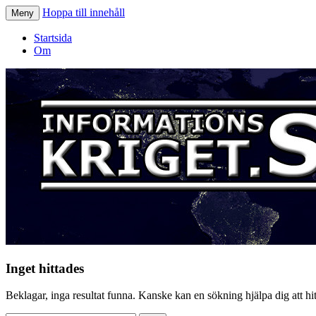
Hoppa till innehåll
Meny
Informationskriget.se
Startsida
Om
Inget hittades
Beklagar, inga resultat funna. Kanske kan en sökning hjälpa dig att hitt