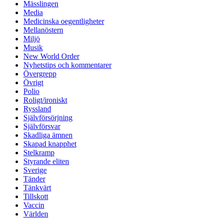
Mässlingen
Media
Medicinska oegentligheter
Mellanöstern
Miljö
Musik
New World Order
Nyhetstips och kommentarer
Övergrepp
Övrigt
Polio
Roligt/ironiskt
Ryssland
Självförsörjning
Självförsvar
Skadliga ämnen
Skapad knapphet
Stelkramp
Styrande eliten
Sverige
Tänder
Tänkvärt
Tillskott
Vaccin
Världen