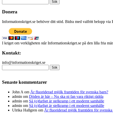
Sök
efter:
Donera
Informationskriget.se behöver ditt stöd. Bidra med valfritt belopp vi
I kriget om verkligheten står Informationskriget.se på den lilla fria m
Kontakt:
info@informationskriget.se
Sök
efter:
Senaste kommentarer
John A
om
Är fluoriderad mjölk framtiden för svenska barn?
admin
om
Döden är här – Nu ska ni fan vara riktigt rädda
admin
om
Så (o)farligt är stelkramp i ett modernt samhälle
admin
om
Så (o)farligt är stelkramp i ett modernt samhälle
Ulrika Hallgren
om
Är fluoriderad mjölk framtiden för svenska