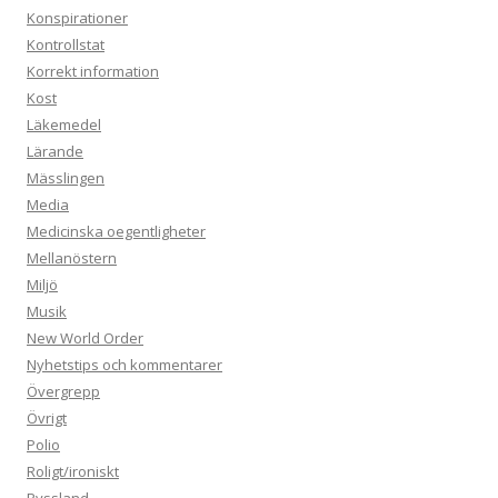
Konspirationer
Kontrollstat
Korrekt information
Kost
Läkemedel
Lärande
Mässlingen
Media
Medicinska oegentligheter
Mellanöstern
Miljö
Musik
New World Order
Nyhetstips och kommentarer
Övergrepp
Övrigt
Polio
Roligt/ironiskt