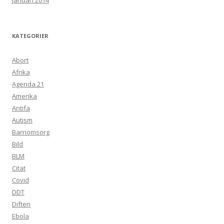
januari 2014
KATEGORIER
Abort
Afrika
Agenda 21
Amerika
Antifa
Autism
Barnomsorg
Bild
BLM
Citat
Covid
DDT
Difteri
Ebola