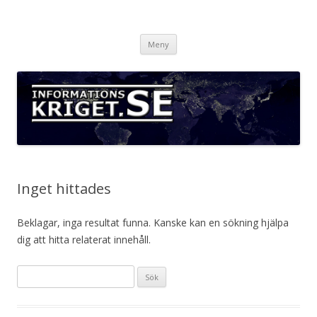
Informationskriget.se
Hoppa
Meny
till
innehåll
Inget hittades
Beklagar, inga resultat funna. Kanske kan en sökning hjälpa
dig att hitta relaterat innehåll.
Sök
efter: