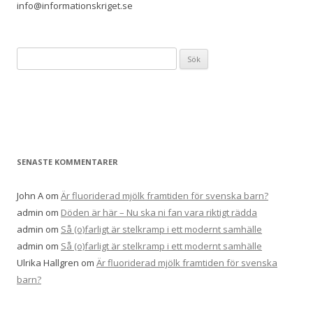
info@informationskriget.se
Sök
efter:
SENASTE KOMMENTARER
John A
om
Är fluoriderad mjölk framtiden för svenska barn?
admin
om
Döden är här – Nu ska ni fan vara riktigt rädda
admin
om
Så (o)farligt är stelkramp i ett modernt samhälle
admin
om
Så (o)farligt är stelkramp i ett modernt samhälle
Ulrika Hallgren
om
Är fluoriderad mjölk framtiden för svenska
barn?