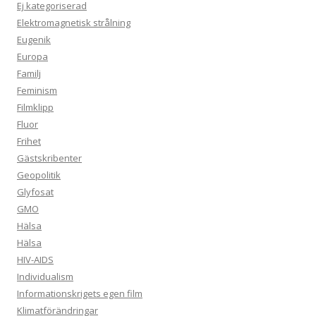
Ej kategoriserad
Elektromagnetisk strålning
Eugenik
Europa
Familj
Feminism
Filmklipp
Fluor
Frihet
Gästskribenter
Geopolitik
Glyfosat
GMO
Hälsa
Hälsa
HIV-AIDS
Individualism
Informationskrigets egen film
Klimatförändringar