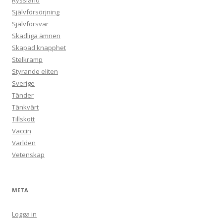
Ryssland
Självförsörjning
Självförsvar
Skadliga ämnen
Skapad knapphet
Stelkramp
Styrande eliten
Sverige
Tänder
Tänkvärt
Tillskott
Vaccin
Världen
Vetenskap
META
Logga in