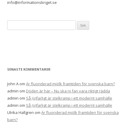
info@informationskriget.se
Sök
efter:
SENASTE KOMMENTARER
John A
om
Är fluoriderad mjölk framtiden för svenska barn?
admin
om
Döden är här – Nu ska ni fan vara riktigt rädda
admin
om
Så (o)farligt är stelkramp i ett modernt samhälle
admin
om
Så (o)farligt är stelkramp i ett modernt samhälle
Ulrika Hallgren
om
Är fluoriderad mjölk framtiden för svenska
barn?