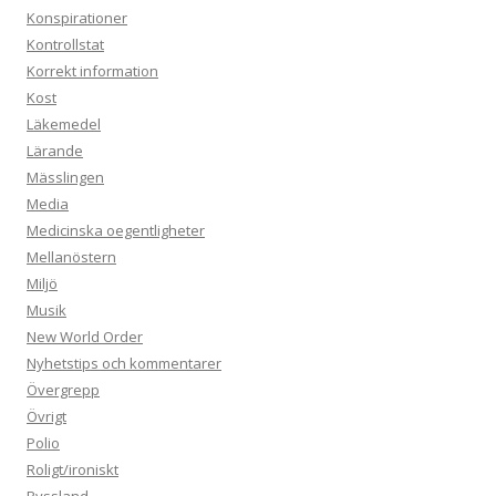
Konspirationer
Kontrollstat
Korrekt information
Kost
Läkemedel
Lärande
Mässlingen
Media
Medicinska oegentligheter
Mellanöstern
Miljö
Musik
New World Order
Nyhetstips och kommentarer
Övergrepp
Övrigt
Polio
Roligt/ironiskt