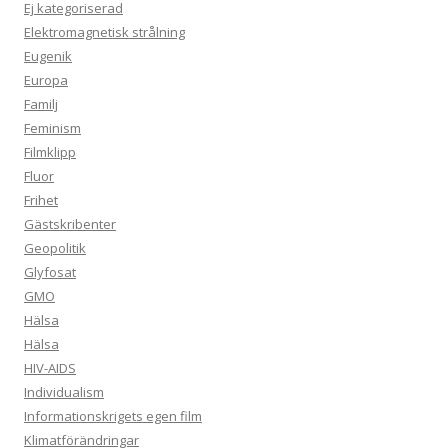
Ej kategoriserad
Elektromagnetisk strålning
Eugenik
Europa
Familj
Feminism
Filmklipp
Fluor
Frihet
Gästskribenter
Geopolitik
Glyfosat
GMO
Hälsa
Hälsa
HIV-AIDS
Individualism
Informationskrigets egen film
Klimatförändringar