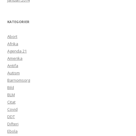
januari 2014
KATEGORIER
Abort
Afrika
Agenda 21
Amerika
Antifa
Autism
Barnomsorg
Bild
BLM
Citat
Covid
DDT
Difteri
Ebola