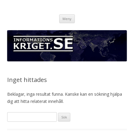
Informationskriget.se
Hoppa
Meny
till
innehåll
Inget hittades
Beklagar, inga resultat funna. Kanske kan en sökning hjälpa
dig att hitta relaterat innehåll.
Sök
efter: