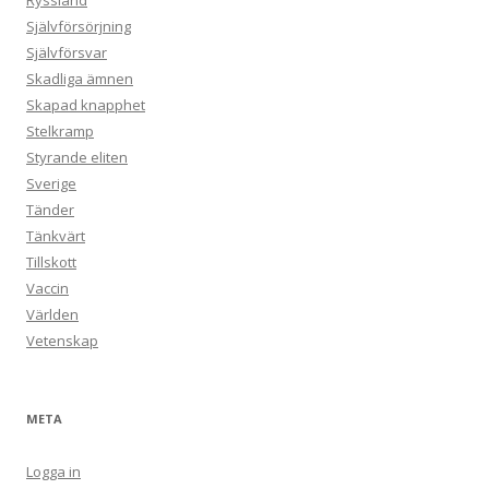
Ryssland
Självförsörjning
Självförsvar
Skadliga ämnen
Skapad knapphet
Stelkramp
Styrande eliten
Sverige
Tänder
Tänkvärt
Tillskott
Vaccin
Världen
Vetenskap
META
Logga in