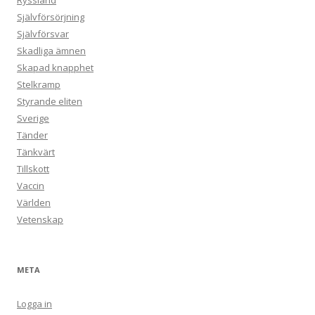
Ryssland
Självförsörjning
Självförsvar
Skadliga ämnen
Skapad knapphet
Stelkramp
Styrande eliten
Sverige
Tänder
Tänkvärt
Tillskott
Vaccin
Världen
Vetenskap
META
Logga in