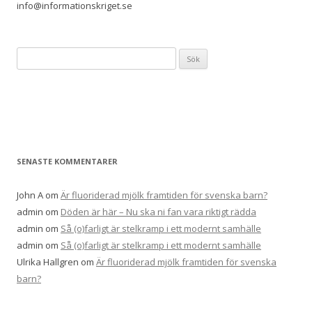
info@informationskriget.se
S
ö
k
e
f
t
e
SENASTE KOMMENTARER
r
:
John A
om
Är fluoriderad mjölk framtiden för svenska barn?
admin
om
Döden är här – Nu ska ni fan vara riktigt rädda
admin
om
Så (o)farligt är stelkramp i ett modernt samhälle
admin
om
Så (o)farligt är stelkramp i ett modernt samhälle
Ulrika Hallgren
om
Är fluoriderad mjölk framtiden för svenska
barn?