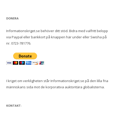
e
f
t
DONERA
e
r
Informationskriget.se behöver ditt stöd. Bidra med valfritt belopp
:
via Paypal eller bankkort på knappen här under eller Swisha på
nr. 0723-781776.
I kriget om verkligheten står Informationskriget.se på den lilla fria
människans sida mot de korporativa auktoritära globalisterna.
KONTAKT: