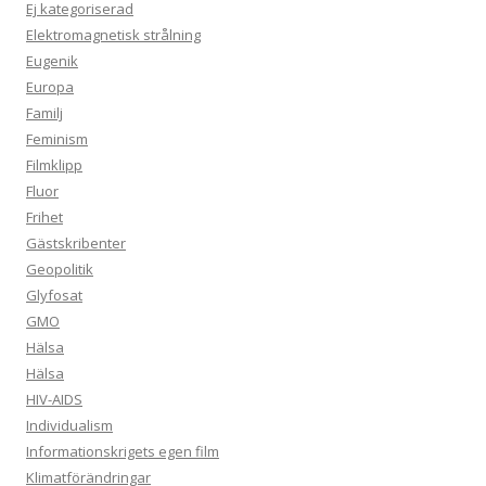
Ej kategoriserad
Elektromagnetisk strålning
Eugenik
Europa
Familj
Feminism
Filmklipp
Fluor
Frihet
Gästskribenter
Geopolitik
Glyfosat
GMO
Hälsa
Hälsa
HIV-AIDS
Individualism
Informationskrigets egen film
Klimatförändringar