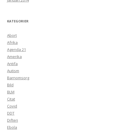
januari 2014
KATEGORIER
Abort
Afrika
Agenda 21
Amerika
Antifa
Autism
Barnomsorg
Bild
BLM
Citat
Covid
DDT
Difteri
Ebola