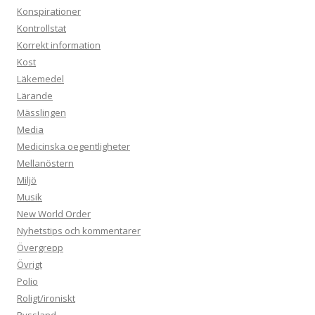
Konspirationer
Kontrollstat
Korrekt information
Kost
Läkemedel
Lärande
Mässlingen
Media
Medicinska oegentligheter
Mellanöstern
Miljö
Musik
New World Order
Nyhetstips och kommentarer
Övergrepp
Övrigt
Polio
Roligt/ironiskt