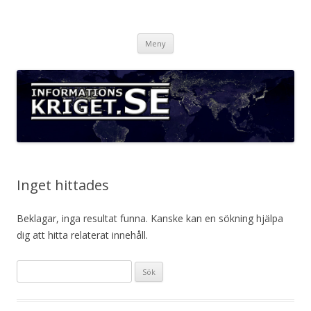
Informationskriget.se
Hoppa
Meny
till
innehåll
Inget hittades
Beklagar, inga resultat funna. Kanske kan en sökning hjälpa
dig att hitta relaterat innehåll.
S
ö
k