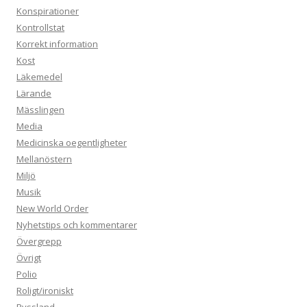
Konspirationer
Kontrollstat
Korrekt information
Kost
Läkemedel
Lärande
Mässlingen
Media
Medicinska oegentligheter
Mellanöstern
Miljö
Musik
New World Order
Nyhetstips och kommentarer
Övergrepp
Övrigt
Polio
Roligt/ironiskt