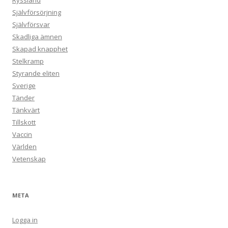
Ryssland
Självförsörjning
Självförsvar
Skadliga ämnen
Skapad knapphet
Stelkramp
Styrande eliten
Sverige
Tänder
Tänkvärt
Tillskott
Vaccin
Världen
Vetenskap
META
Logga in