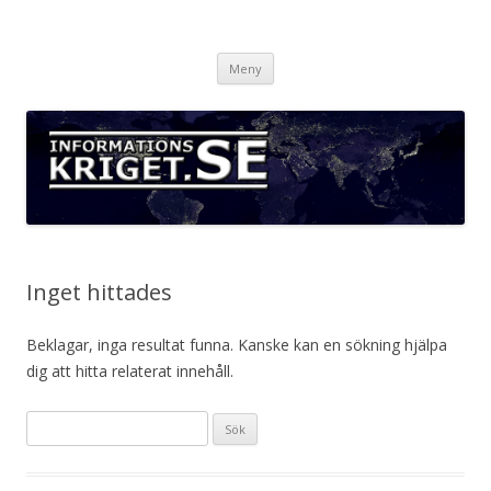
Informationskriget.se
Hoppa
Meny
till
innehåll
Inget hittades
Beklagar, inga resultat funna. Kanske kan en sökning hjälpa
dig att hitta relaterat innehåll.
Sök
efter: