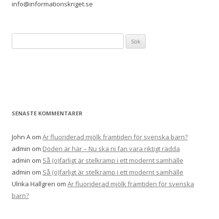
info@informationskriget.se
Sök
efter:
SENASTE KOMMENTARER
John A
om
Är fluoriderad mjölk framtiden för svenska barn?
admin
om
Döden är här – Nu ska ni fan vara riktigt rädda
admin
om
Så (o)farligt är stelkramp i ett modernt samhälle
admin
om
Så (o)farligt är stelkramp i ett modernt samhälle
Ulrika Hallgren
om
Är fluoriderad mjölk framtiden för svenska
barn?