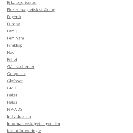
Ej kategoriserad
Elektromagnetisk strålning
Eugenik
Europa
Familj
Feminism
Filmklipp
Fluor
Frihet
Gästskribenter
Geopolitik
Glyfosat
GMO
Hälsa
Hälsa
HIV-AIDS
Individualism
Informationskrigets egen film
Klimatförändringar