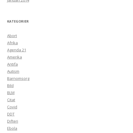
januari 2014
KATEGORIER
Abort
Afrika
Agenda 21
Amerika
Antifa
Autism
Barnomsorg
Bild
BLM
Citat
Covid
DDT
Difteri
Ebola