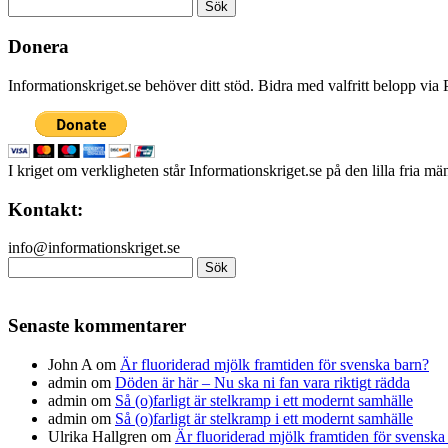
Sök
efter:
Donera
Informationskriget.se behöver ditt stöd. Bidra med valfritt belopp vi
I kriget om verkligheten står Informationskriget.se på den lilla fria m
Kontakt:
info@informationskriget.se
Sök
efter:
Senaste kommentarer
John A
om
Är fluoriderad mjölk framtiden för svenska barn?
admin
om
Döden är här – Nu ska ni fan vara riktigt rädda
admin
om
Så (o)farligt är stelkramp i ett modernt samhälle
admin
om
Så (o)farligt är stelkramp i ett modernt samhälle
Ulrika Hallgren
om
Är fluoriderad mjölk framtiden för svenska