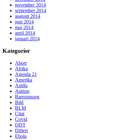
november 2014
september 2014
augusti 2014
juni 2014
maj 2014
april 2014
januari 2014
Kategorier
Abort
Afrika
Agenda 21
Amerika
Antifa
Autism
Barnomsorg
Bild
BLM
Citat
Covid
DDT
Difteri
Ebola