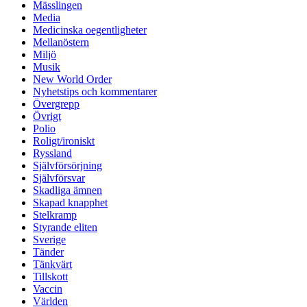
Mässlingen
Media
Medicinska oegentligheter
Mellanöstern
Miljö
Musik
New World Order
Nyhetstips och kommentarer
Övergrepp
Övrigt
Polio
Roligt/ironiskt
Ryssland
Självförsörjning
Självförsvar
Skadliga ämnen
Skapad knapphet
Stelkramp
Styrande eliten
Sverige
Tänder
Tänkvärt
Tillskott
Vaccin
Världen