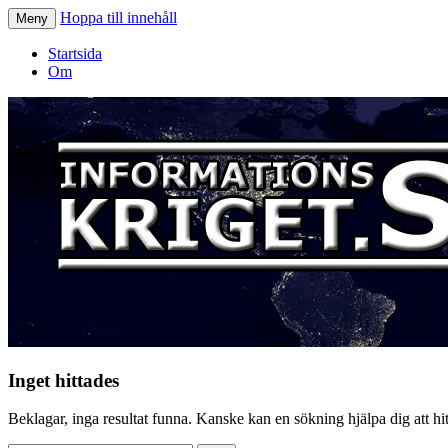
Hoppa till innehåll
Meny
Informationskriget.se
Startsida
Om
Inget hittades
Beklagar, inga resultat funna. Kanske kan en sökning hjälpa dig att hitt