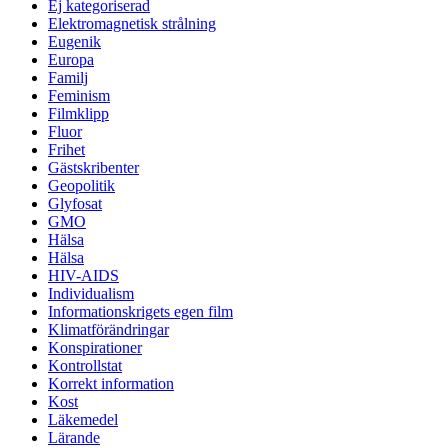
Ej kategoriserad
Elektromagnetisk strålning
Eugenik
Europa
Familj
Feminism
Filmklipp
Fluor
Frihet
Gästskribenter
Geopolitik
Glyfosat
GMO
Hälsa
Hälsa
HIV-AIDS
Individualism
Informationskrigets egen film
Klimatförändringar
Konspirationer
Kontrollstat
Korrekt information
Kost
Läkemedel
Lärande