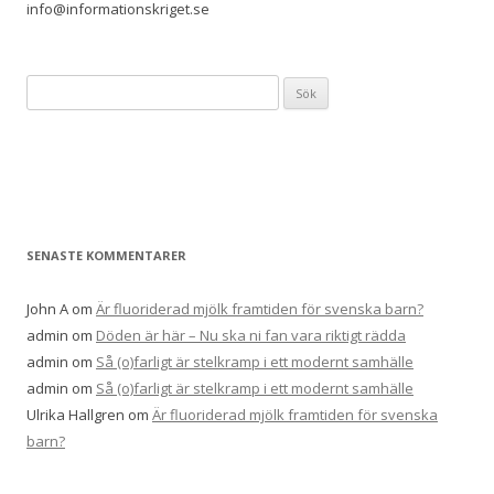
info@informationskriget.se
Sök
efter:
SENASTE KOMMENTARER
John A
om
Är fluoriderad mjölk framtiden för svenska barn?
admin
om
Döden är här – Nu ska ni fan vara riktigt rädda
admin
om
Så (o)farligt är stelkramp i ett modernt samhälle
admin
om
Så (o)farligt är stelkramp i ett modernt samhälle
Ulrika Hallgren
om
Är fluoriderad mjölk framtiden för svenska
barn?