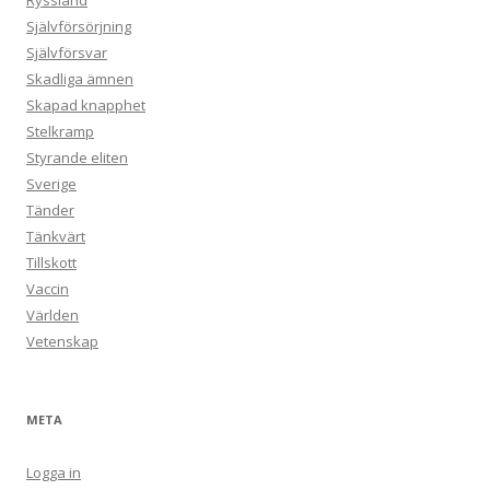
Ryssland
Självförsörjning
Självförsvar
Skadliga ämnen
Skapad knapphet
Stelkramp
Styrande eliten
Sverige
Tänder
Tänkvärt
Tillskott
Vaccin
Världen
Vetenskap
META
Logga in