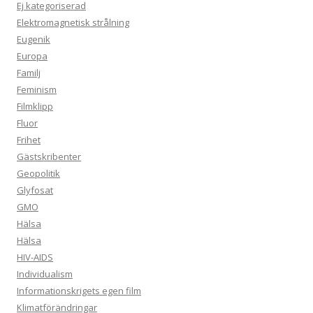
Ej kategoriserad
Elektromagnetisk strålning
Eugenik
Europa
Familj
Feminism
Filmklipp
Fluor
Frihet
Gästskribenter
Geopolitik
Glyfosat
GMO
Hälsa
Hälsa
HIV-AIDS
Individualism
Informationskrigets egen film
Klimatförändringar