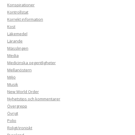
Konspirationer
Kontrollstat
Korrekt information
Kost
Läkemedel
Lärande
Mässlingen
Media
Medicinska oegentligheter
Mellanöstern
Miljö
Musik
New World Order
Nyhetstips och kommentarer
Övergrepp
Övrigt
Polio
Roligt/ironiskt