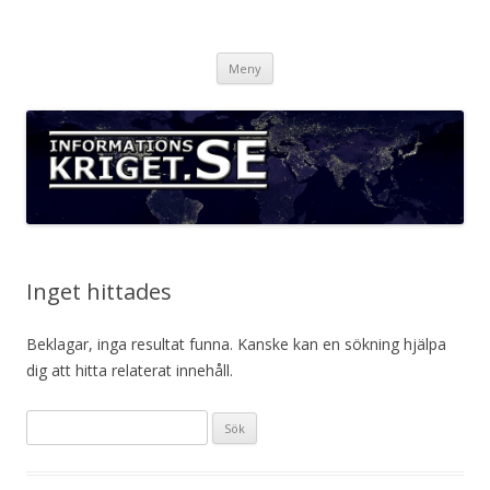
Informationskriget.se
Hoppa
Meny
till
innehåll
Inget hittades
Beklagar, inga resultat funna. Kanske kan en sökning hjälpa
dig att hitta relaterat innehåll.
Sök
efter: