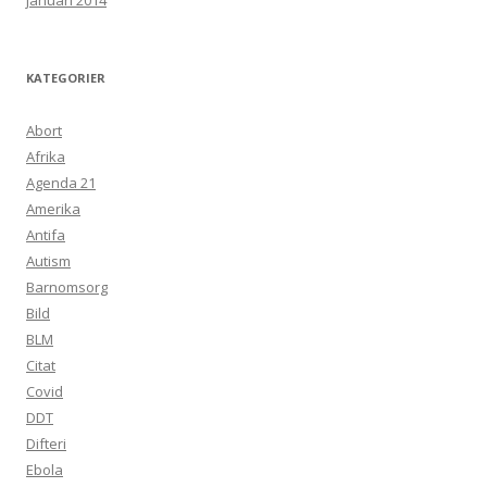
januari 2014
KATEGORIER
Abort
Afrika
Agenda 21
Amerika
Antifa
Autism
Barnomsorg
Bild
BLM
Citat
Covid
DDT
Difteri
Ebola