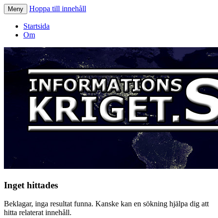
Hoppa till innehåll
Meny
Informationskriget.se
Startsida
Om
Inget hittades
Beklagar, inga resultat funna. Kanske kan en sökning hjälpa dig att
hitta relaterat innehåll.