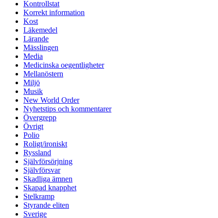
Kontrollstat
Korrekt information
Kost
Läkemedel
Lärande
Mässlingen
Media
Medicinska oegentligheter
Mellanöstern
Miljö
Musik
New World Order
Nyhetstips och kommentarer
Övergrepp
Övrigt
Polio
Roligt/ironiskt
Ryssland
Självförsörjning
Självförsvar
Skadliga ämnen
Skapad knapphet
Stelkramp
Styrande eliten
Sverige