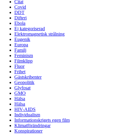
Citat
Covid
DDT
Difteri
Ebola
Ej kategoriserad
Elektromagnetisk strålning
Eugenik
Europa
Familj
Feminism
Filmklipp
Fluor
Frihet
Gästskribenter
Geopolitik
Glyfosat
GMO
Hälsa
Hälsa
HIV-AIDS
Individualism
Informationskrigets egen film
Klimatförändringar
Konspirationer