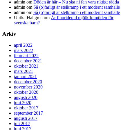
admin
om
Döden är här – Nu ska ni fan vara riktigt rädda
admin
om
Så (o)farligt är stelkramp i ett modernt samhälle
admin
om
Så (o)farligt är stelkramp i ett modernt samhälle
Ulrika Hallgren
om
Är fluoriderad mjölk framtiden för
svenska barn?
Arkiv
april 2022
mars 2022
februari 2022
december 2021
oktober 2021
mars 2021
januari 2021
december 2020
november 2020
oktober 2020
augusti 2020
juni 2020
oktober 2017
september 2017
augusti 2017
juli 2017
juni 2017