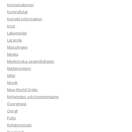
Konspirationer
Kontrollstat
Korrekt information
Kost
Läkemedel
Lärande
Mässlingen
Media
Medicinska oegentligheter
Mellanöstern
Miljö
Musik
New World Order
Nyhetstips och kommentarer
Övergrepp
Övrigt
Polio
Roligt/ironiskt