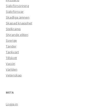
Ryssland
Självförsörjning
Självförsvar
Skadliga ämnen
Skapad knapphet
Stelkramp
Styrande eliten
Sverige
Tänder
Tänkvärt
Tillskott
Vaccin
Världen
Vetenskap
META
Logga in