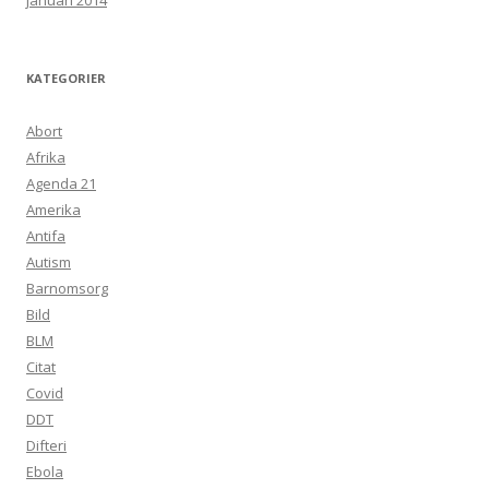
januari 2014
KATEGORIER
Abort
Afrika
Agenda 21
Amerika
Antifa
Autism
Barnomsorg
Bild
BLM
Citat
Covid
DDT
Difteri
Ebola