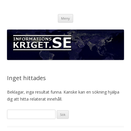
Informationskriget.se
Hoppa
Meny
till
innehåll
Inget hittades
Beklagar, inga resultat funna. Kanske kan en sökning hjälpa
dig att hitta relaterat innehåll.
S
ö
k