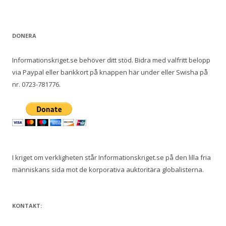
e
f
t
DONERA
e
r
Informationskriget.se behöver ditt stöd. Bidra med valfritt belopp
:
via Paypal eller bankkort på knappen här under eller Swisha på
nr. 0723-781776.
I kriget om verkligheten står Informationskriget.se på den lilla fria
människans sida mot de korporativa auktoritära globalisterna.
KONTAKT: