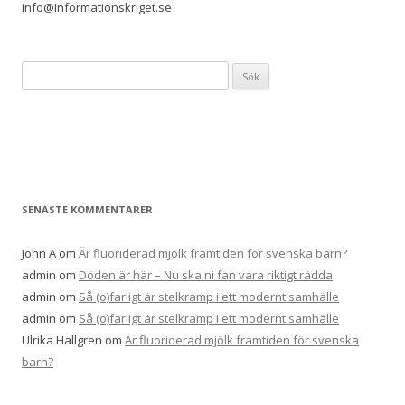
info@informationskriget.se
S
ö
k
e
f
t
e
SENASTE KOMMENTARER
r
:
John A
om
Är fluoriderad mjölk framtiden för svenska barn?
admin
om
Döden är här – Nu ska ni fan vara riktigt rädda
admin
om
Så (o)farligt är stelkramp i ett modernt samhälle
admin
om
Så (o)farligt är stelkramp i ett modernt samhälle
Ulrika Hallgren
om
Är fluoriderad mjölk framtiden för svenska
barn?