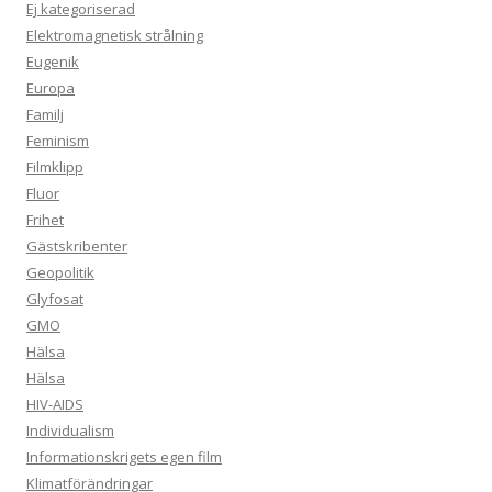
Ej kategoriserad
Elektromagnetisk strålning
Eugenik
Europa
Familj
Feminism
Filmklipp
Fluor
Frihet
Gästskribenter
Geopolitik
Glyfosat
GMO
Hälsa
Hälsa
HIV-AIDS
Individualism
Informationskrigets egen film
Klimatförändringar