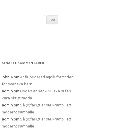
Sök
efter:
SENASTE KOMMENTARER
John A
om
Är fluoriderad mjölk framtiden
för svenska barn?
admin
om
Döden är här – Nu ska ni fan
vara riktigt rädda
admin
om
Så (o)farligt är stelkramp i ett
modernt samhälle
admin
om
Så (o)farligt är stelkramp i ett
modernt samhälle