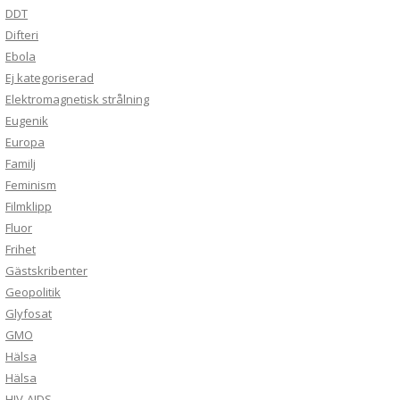
DDT
Difteri
Ebola
Ej kategoriserad
Elektromagnetisk strålning
Eugenik
Europa
Familj
Feminism
Filmklipp
Fluor
Frihet
Gästskribenter
Geopolitik
Glyfosat
GMO
Hälsa
Hälsa
HIV-AIDS