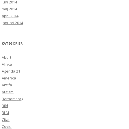
juni 2014
maj 2014
april 2014
januari 2014
KATEGORIER
Abort
Afrika
Agenda 21
Amerika
Antifa
Autism
Barnomsorg
Bild
BLM
Citat
Covid