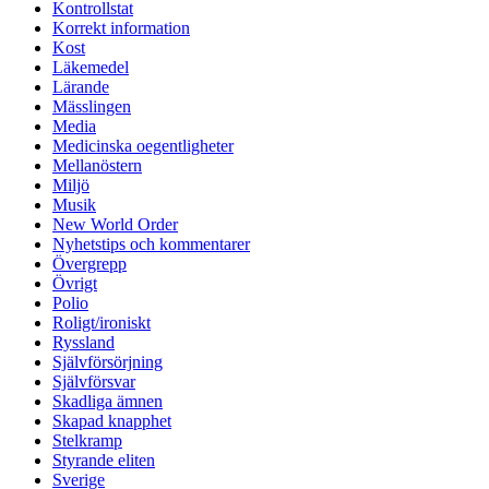
Kontrollstat
Korrekt information
Kost
Läkemedel
Lärande
Mässlingen
Media
Medicinska oegentligheter
Mellanöstern
Miljö
Musik
New World Order
Nyhetstips och kommentarer
Övergrepp
Övrigt
Polio
Roligt/ironiskt
Ryssland
Självförsörjning
Självförsvar
Skadliga ämnen
Skapad knapphet
Stelkramp
Styrande eliten
Sverige