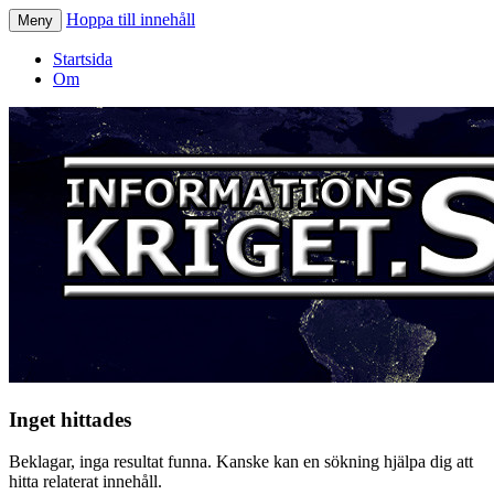
Hoppa till innehåll
Meny
Informationskriget.se
Startsida
Om
Inget hittades
Beklagar, inga resultat funna. Kanske kan en sökning hjälpa dig att
hitta relaterat innehåll.