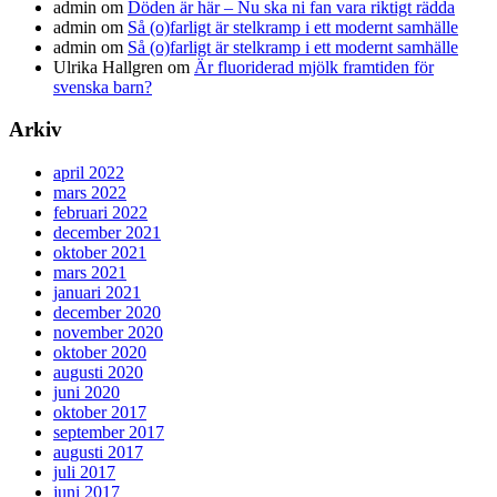
admin
om
Döden är här – Nu ska ni fan vara riktigt rädda
admin
om
Så (o)farligt är stelkramp i ett modernt samhälle
admin
om
Så (o)farligt är stelkramp i ett modernt samhälle
Ulrika Hallgren
om
Är fluoriderad mjölk framtiden för
svenska barn?
Arkiv
april 2022
mars 2022
februari 2022
december 2021
oktober 2021
mars 2021
januari 2021
december 2020
november 2020
oktober 2020
augusti 2020
juni 2020
oktober 2017
september 2017
augusti 2017
juli 2017
juni 2017