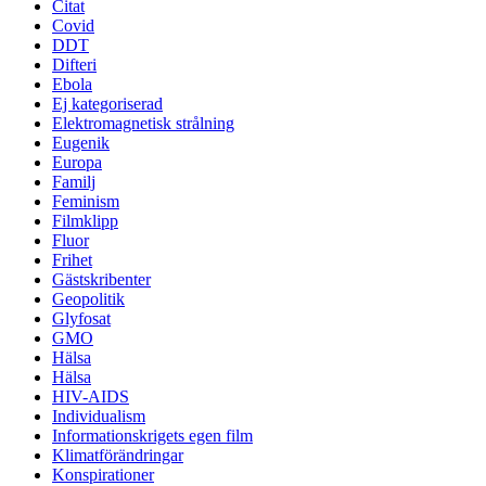
Citat
Covid
DDT
Difteri
Ebola
Ej kategoriserad
Elektromagnetisk strålning
Eugenik
Europa
Familj
Feminism
Filmklipp
Fluor
Frihet
Gästskribenter
Geopolitik
Glyfosat
GMO
Hälsa
Hälsa
HIV-AIDS
Individualism
Informationskrigets egen film
Klimatförändringar
Konspirationer