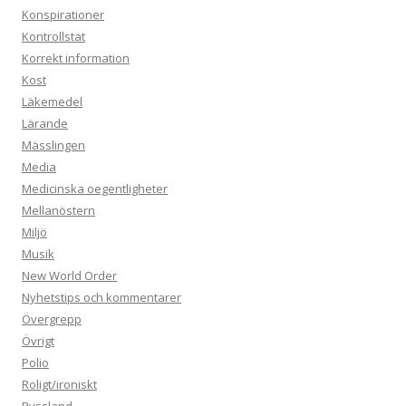
Konspirationer
Kontrollstat
Korrekt information
Kost
Läkemedel
Lärande
Mässlingen
Media
Medicinska oegentligheter
Mellanöstern
Miljö
Musik
New World Order
Nyhetstips och kommentarer
Övergrepp
Övrigt
Polio
Roligt/ironiskt