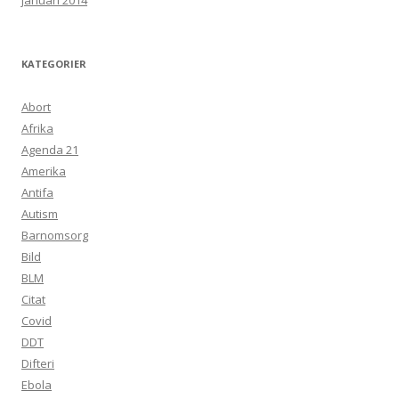
januari 2014
KATEGORIER
Abort
Afrika
Agenda 21
Amerika
Antifa
Autism
Barnomsorg
Bild
BLM
Citat
Covid
DDT
Difteri
Ebola