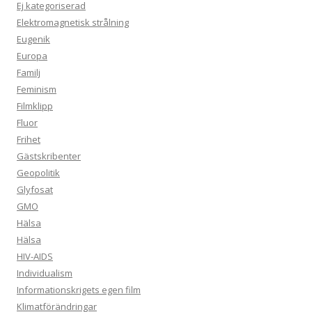
Ej kategoriserad
Elektromagnetisk strålning
Eugenik
Europa
Familj
Feminism
Filmklipp
Fluor
Frihet
Gästskribenter
Geopolitik
Glyfosat
GMO
Hälsa
Hälsa
HIV-AIDS
Individualism
Informationskrigets egen film
Klimatförändringar