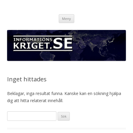
Informationskriget.se
Hoppa
Meny
till
innehåll
Inget hittades
Beklagar, inga resultat funna. Kanske kan en sökning hjälpa
dig att hitta relaterat innehåll.
Sök
efter: