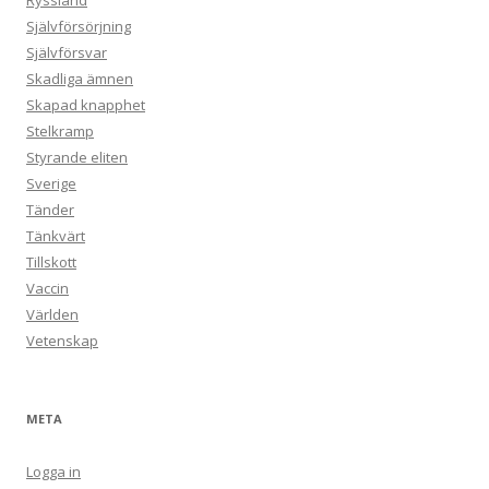
Ryssland
Självförsörjning
Självförsvar
Skadliga ämnen
Skapad knapphet
Stelkramp
Styrande eliten
Sverige
Tänder
Tänkvärt
Tillskott
Vaccin
Världen
Vetenskap
META
Logga in