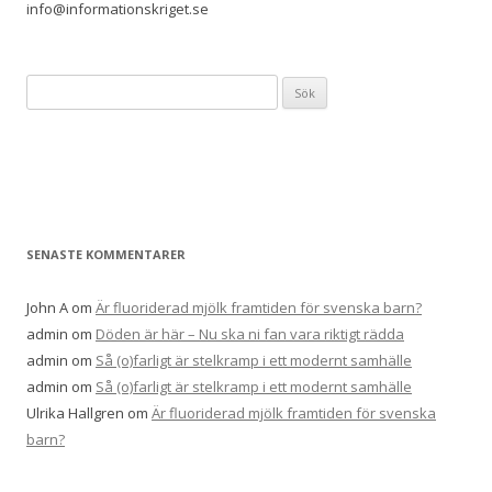
info@informationskriget.se
Sök
efter:
SENASTE KOMMENTARER
John A
om
Är fluoriderad mjölk framtiden för svenska barn?
admin
om
Döden är här – Nu ska ni fan vara riktigt rädda
admin
om
Så (o)farligt är stelkramp i ett modernt samhälle
admin
om
Så (o)farligt är stelkramp i ett modernt samhälle
Ulrika Hallgren
om
Är fluoriderad mjölk framtiden för svenska
barn?