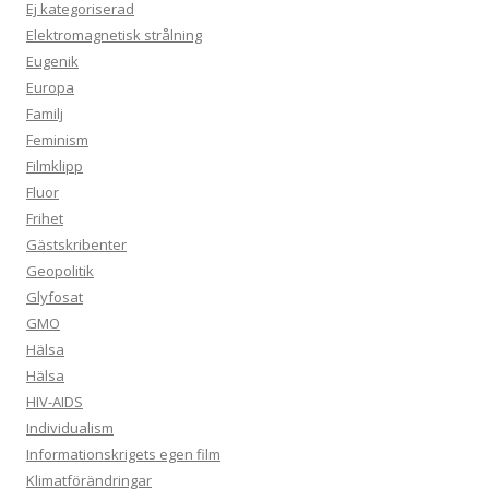
Ej kategoriserad
Elektromagnetisk strålning
Eugenik
Europa
Familj
Feminism
Filmklipp
Fluor
Frihet
Gästskribenter
Geopolitik
Glyfosat
GMO
Hälsa
Hälsa
HIV-AIDS
Individualism
Informationskrigets egen film
Klimatförändringar