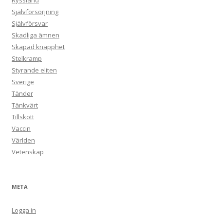
Ryssland
Självförsörjning
Självförsvar
Skadliga ämnen
Skapad knapphet
Stelkramp
Styrande eliten
Sverige
Tänder
Tänkvärt
Tillskott
Vaccin
Världen
Vetenskap
META
Logga in