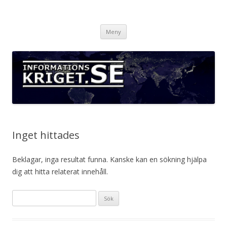
Informationskriget.se
Hoppa
Meny
till
innehåll
Inget hittades
Beklagar, inga resultat funna. Kanske kan en sökning hjälpa
dig att hitta relaterat innehåll.
Sök
efter: