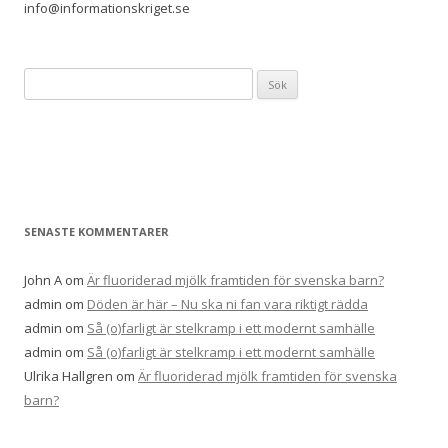
info@informationskriget.se
Sök
efter:
SENASTE KOMMENTARER
John A
om
Är fluoriderad mjölk framtiden för svenska barn?
admin
om
Döden är här – Nu ska ni fan vara riktigt rädda
admin
om
Så (o)farligt är stelkramp i ett modernt samhälle
admin
om
Så (o)farligt är stelkramp i ett modernt samhälle
Ulrika Hallgren
om
Är fluoriderad mjölk framtiden för svenska
barn?