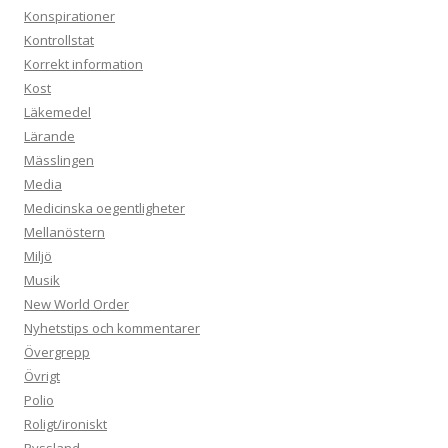
Konspirationer
Kontrollstat
Korrekt information
Kost
Läkemedel
Lärande
Mässlingen
Media
Medicinska oegentligheter
Mellanöstern
Miljö
Musik
New World Order
Nyhetstips och kommentarer
Övergrepp
Övrigt
Polio
Roligt/ironiskt