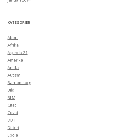
januari 2014
KATEGORIER
Abort
Afrika
Agenda 21
Amerika
Antifa
Autism
Barnomsorg
Bild
BLM
Citat
Covid
DDT
Difteri
Ebola