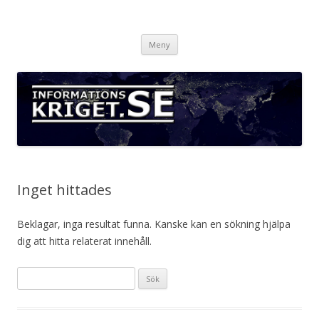
Informationskriget.se
Hoppa
Meny
till
innehåll
Inget hittades
Beklagar, inga resultat funna. Kanske kan en sökning hjälpa
dig att hitta relaterat innehåll.
Sök
efter: