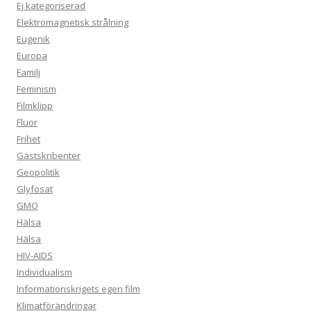
Ej kategoriserad
Elektromagnetisk strålning
Eugenik
Europa
Familj
Feminism
Filmklipp
Fluor
Frihet
Gästskribenter
Geopolitik
Glyfosat
GMO
Hälsa
Hälsa
HIV-AIDS
Individualism
Informationskrigets egen film
Klimatförändringar