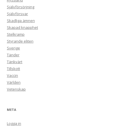
Ryssland
Självförsörjning
Självförsvar
Skadliga ämnen
Skapad knapphet
Stelkramp
Styrande eliten
Sverige
Tänder
Tänkvärt
Tillskott
Vaccin
Världen
Vetenskap
META
Logga in