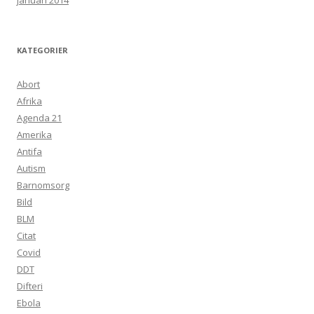
januari 2014
KATEGORIER
Abort
Afrika
Agenda 21
Amerika
Antifa
Autism
Barnomsorg
Bild
BLM
Citat
Covid
DDT
Difteri
Ebola