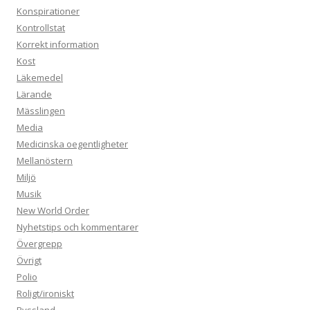
Konspirationer
Kontrollstat
Korrekt information
Kost
Läkemedel
Lärande
Mässlingen
Media
Medicinska oegentligheter
Mellanöstern
Miljö
Musik
New World Order
Nyhetstips och kommentarer
Övergrepp
Övrigt
Polio
Roligt/ironiskt