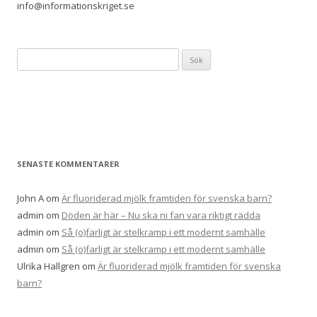
info@informationskriget.se
Sök
efter:
SENASTE KOMMENTARER
John A
om
Är fluoriderad mjölk framtiden för svenska barn?
admin
om
Döden är här – Nu ska ni fan vara riktigt rädda
admin
om
Så (o)farligt är stelkramp i ett modernt samhälle
admin
om
Så (o)farligt är stelkramp i ett modernt samhälle
Ulrika Hallgren
om
Är fluoriderad mjölk framtiden för svenska
barn?