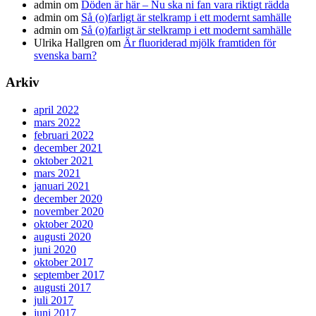
admin
om
Döden är här – Nu ska ni fan vara riktigt rädda
admin
om
Så (o)farligt är stelkramp i ett modernt samhälle
admin
om
Så (o)farligt är stelkramp i ett modernt samhälle
Ulrika Hallgren
om
Är fluoriderad mjölk framtiden för
svenska barn?
Arkiv
april 2022
mars 2022
februari 2022
december 2021
oktober 2021
mars 2021
januari 2021
december 2020
november 2020
oktober 2020
augusti 2020
juni 2020
oktober 2017
september 2017
augusti 2017
juli 2017
juni 2017