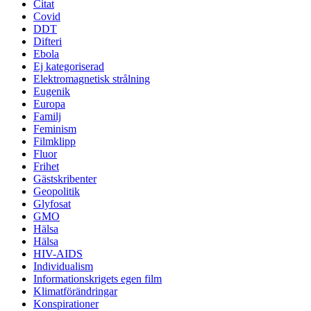
Citat
Covid
DDT
Difteri
Ebola
Ej kategoriserad
Elektromagnetisk strålning
Eugenik
Europa
Familj
Feminism
Filmklipp
Fluor
Frihet
Gästskribenter
Geopolitik
Glyfosat
GMO
Hälsa
Hälsa
HIV-AIDS
Individualism
Informationskrigets egen film
Klimatförändringar
Konspirationer