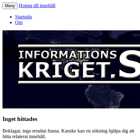
Hoppa till innehåll
Meny
Informationskriget.se
Startsida
Om
Inget hittades
Beklagar, inga resultat funna. Kanske kan en sökning hjälpa dig att
hitta relaterat innehåll.