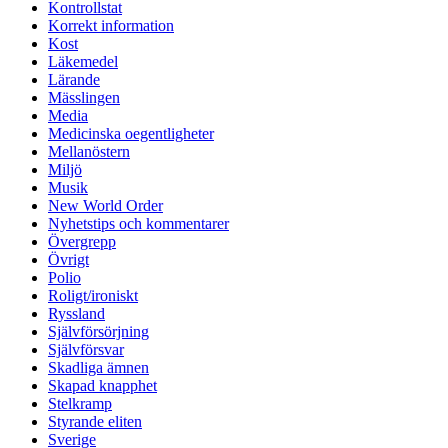
Kontrollstat
Korrekt information
Kost
Läkemedel
Lärande
Mässlingen
Media
Medicinska oegentligheter
Mellanöstern
Miljö
Musik
New World Order
Nyhetstips och kommentarer
Övergrepp
Övrigt
Polio
Roligt/ironiskt
Ryssland
Självförsörjning
Självförsvar
Skadliga ämnen
Skapad knapphet
Stelkramp
Styrande eliten
Sverige