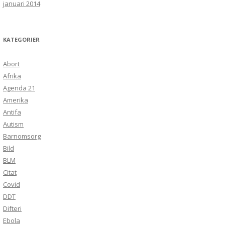
januari 2014
KATEGORIER
Abort
Afrika
Agenda 21
Amerika
Antifa
Autism
Barnomsorg
Bild
BLM
Citat
Covid
DDT
Difteri
Ebola