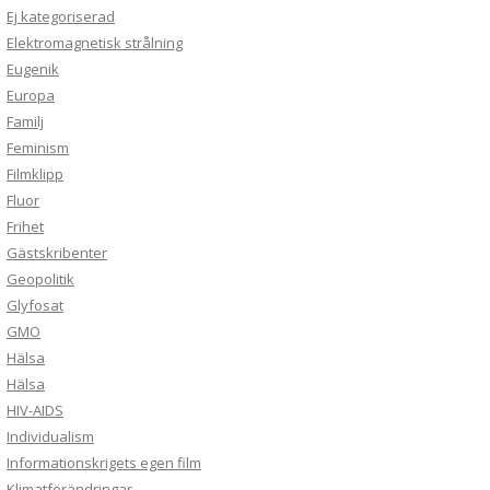
Ej kategoriserad
Elektromagnetisk strålning
Eugenik
Europa
Familj
Feminism
Filmklipp
Fluor
Frihet
Gästskribenter
Geopolitik
Glyfosat
GMO
Hälsa
Hälsa
HIV-AIDS
Individualism
Informationskrigets egen film
Klimatförändringar