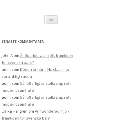
Sök
efter:
SENASTE KOMMENTARER
John A
om
Är fluoriderad mjölk framtiden
för svenska barn?
admin
om
Döden är här – Nu ska ni fan
vara riktigt rädda
admin
om
Så (o)farligt är stelkramp i ett
modernt samhälle
admin
om
Så (o)farligt är stelkramp i ett
modernt samhälle
Ulrika Hallgren
om
Är fluoriderad mjölk
framtiden för svenska barn?