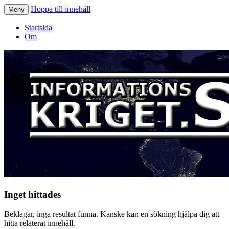
Hoppa till innehåll
Meny
Informationskriget.se
Startsida
Om
Inget hittades
Beklagar, inga resultat funna. Kanske kan en sökning hjälpa dig att
hitta relaterat innehåll.