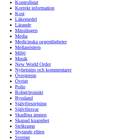
Kontrollstat
Korrekt information
Kost
Läkemedel
Lärande
Mässlingen
Media
Medicinska oegentligheter
Mellanöstern
Miljö
Musik
New World Order
Nyhetstips och kommentarer
Övergrepp
Övrigt
Polio
Roligt/ironiskt
Ryssland
Självförsörjning
Självförsvar
Skadliga ämnen
Skapad knapphet
Stelkramp
Styrande eliten
Sverige