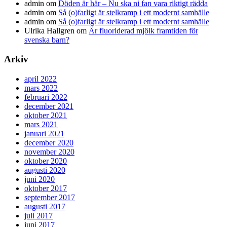
admin
om
Döden är här – Nu ska ni fan vara riktigt rädda
admin
om
Så (o)farligt är stelkramp i ett modernt samhälle
admin
om
Så (o)farligt är stelkramp i ett modernt samhälle
Ulrika Hallgren
om
Är fluoriderad mjölk framtiden för
svenska barn?
Arkiv
april 2022
mars 2022
februari 2022
december 2021
oktober 2021
mars 2021
januari 2021
december 2020
november 2020
oktober 2020
augusti 2020
juni 2020
oktober 2017
september 2017
augusti 2017
juli 2017
juni 2017