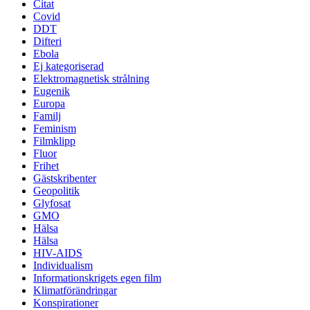
Citat
Covid
DDT
Difteri
Ebola
Ej kategoriserad
Elektromagnetisk strålning
Eugenik
Europa
Familj
Feminism
Filmklipp
Fluor
Frihet
Gästskribenter
Geopolitik
Glyfosat
GMO
Hälsa
Hälsa
HIV-AIDS
Individualism
Informationskrigets egen film
Klimatförändringar
Konspirationer