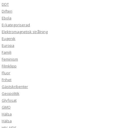
DDT
Difteri
Ebola
Ej kategoriserad
Elektromagnetisk strålning
Eugenik
Europa
Familj
Feminism
Filmklipp
Fluor
Frihet
Gästskribenter
Geopolitik
Glyfosat
GMO
Hälsa
Hälsa
HIV-AIDS