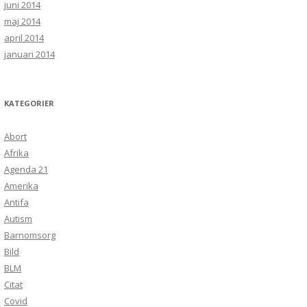
juni 2014
maj 2014
april 2014
januari 2014
KATEGORIER
Abort
Afrika
Agenda 21
Amerika
Antifa
Autism
Barnomsorg
Bild
BLM
Citat
Covid