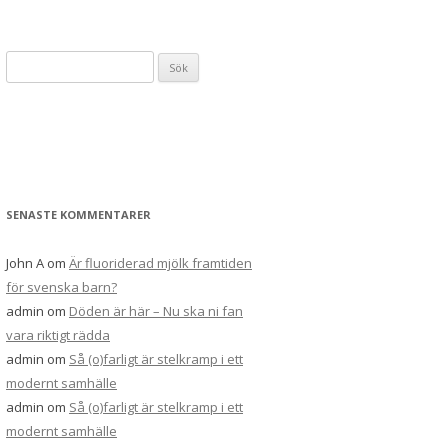
S
ö
k
e
f
t
e
SENASTE KOMMENTARER
r
:
John A
om
Är fluoriderad mjölk framtiden
för svenska barn?
admin
om
Döden är här – Nu ska ni fan
vara riktigt rädda
admin
om
Så (o)farligt är stelkramp i ett
modernt samhälle
admin
om
Så (o)farligt är stelkramp i ett
modernt samhälle