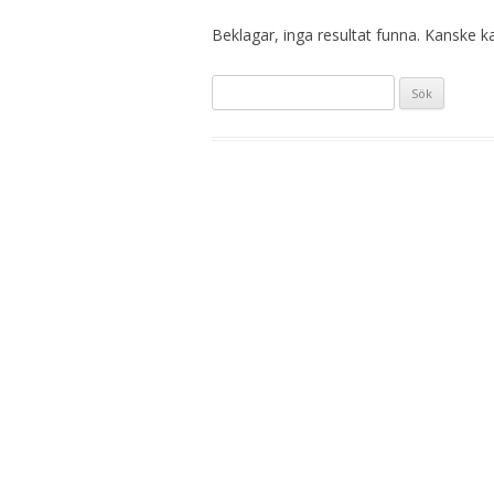
Beklagar, inga resultat funna. Kanske kan
S
ö
k
e
f
t
e
r
: