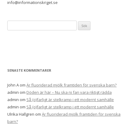
info@informationskriget.se
S
ö
k
e
f
t
e
SENASTE KOMMENTARER
r
:
John A
om
Är fluoriderad mjölk framtiden för svenska barn?
admin
om
Döden är här – Nu ska ni fan vara riktigt rädda
admin
om
Så (o)farligt är stelkramp i ett modernt samhälle
admin
om
Så (o)farligt är stelkramp i ett modernt samhälle
Ulrika Hallgren
om
Är fluoriderad mjölk framtiden för svenska
barn?