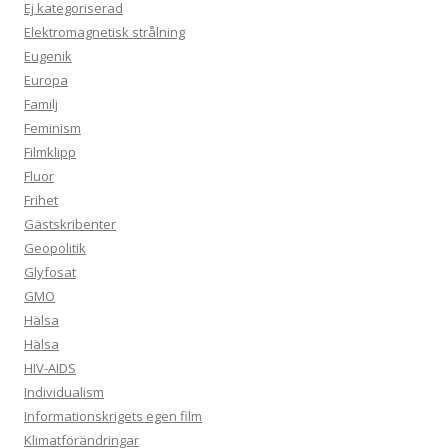
Ej kategoriserad
Elektromagnetisk strålning
Eugenik
Europa
Familj
Feminism
Filmklipp
Fluor
Frihet
Gästskribenter
Geopolitik
Glyfosat
GMO
Hälsa
Hälsa
HIV-AIDS
Individualism
Informationskrigets egen film
Klimatförändringar