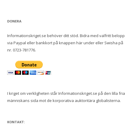
e
f
t
DONERA
e
r
Informationskriget.se behöver ditt stöd. Bidra med valfritt belopp
:
via Paypal eller bankkort på knappen här under eller Swisha på
nr. 0723-781776.
I kriget om verkligheten står Informationskriget.se på den lilla fria
människans sida mot de korporativa auktoritära globalisterna.
KONTAKT: