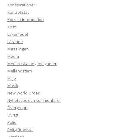
Konspirationer
Kontrollstat
Korrekt information
Kost
Läkemedel
Lärande
Mässlingen
Media
Medicinska oegentligheter
Mellanöstern
Miljö
Musik
New World Order
Nyhetstips och kommentarer
Övergrepp
Övrigt
Polio
Roligt/ironiskt