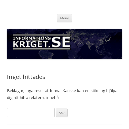
Informationskriget.se
Hoppa
Meny
till
innehåll
Inget hittades
Beklagar, inga resultat funna. Kanske kan en sökning hjälpa
dig att hitta relaterat innehåll.
S
ö
k