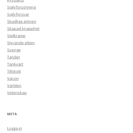
Ryssland
Självförsörjning
Självförsvar
Skadliga ämnen
Skapad knapphet
Stelkramp
Styrande eliten
Sverige
Tänder
Tänkvärt
Tillskott
Vaccin
Världen
Vetenskap
META
Logga in