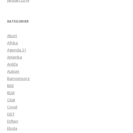
januari 2014
KATEGORIER
Abort
Afrika
Agenda 21
Amerika
Antifa
Autism
Barnomsorg
Bild
BLM
Citat
Covid
DDT
Difteri
Ebola