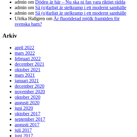
admin
om
Döden är här – Nu ska ni fan vara riktigt rädda
admin
om
Så (o)farligt är stelkramp i ett modernt samhälle
admin
om
Så (o)farligt är stelkramp i ett modernt samhälle
Ulrika Hallgren
om
Är fluoriderad mjölk framtiden för
svenska barn?
Arkiv
april 2022
mars 2022
februari 2022
december 2021
oktober 2021
mars 2021
januari 2021
december 2020
november 2020
oktober 2020
augusti 2020
juni 2020
oktober 2017
september 2017
augusti 2017
juli 2017
juni 2017