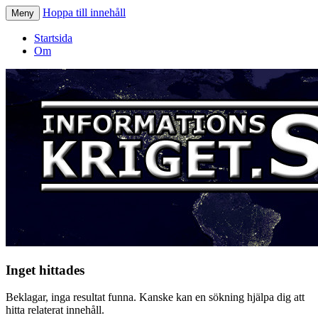
Hoppa till innehåll
Meny
Informationskriget.se
Startsida
Om
Inget hittades
Beklagar, inga resultat funna. Kanske kan en sökning hjälpa dig att
hitta relaterat innehåll.