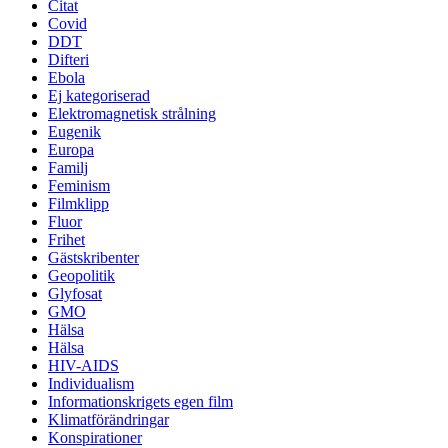
Citat
Covid
DDT
Difteri
Ebola
Ej kategoriserad
Elektromagnetisk strålning
Eugenik
Europa
Familj
Feminism
Filmklipp
Fluor
Frihet
Gästskribenter
Geopolitik
Glyfosat
GMO
Hälsa
Hälsa
HIV-AIDS
Individualism
Informationskrigets egen film
Klimatförändringar
Konspirationer