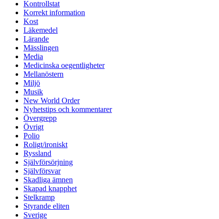
Kontrollstat
Korrekt information
Kost
Läkemedel
Lärande
Mässlingen
Media
Medicinska oegentligheter
Mellanöstern
Miljö
Musik
New World Order
Nyhetstips och kommentarer
Övergrepp
Övrigt
Polio
Roligt/ironiskt
Ryssland
Självförsörjning
Självförsvar
Skadliga ämnen
Skapad knapphet
Stelkramp
Styrande eliten
Sverige