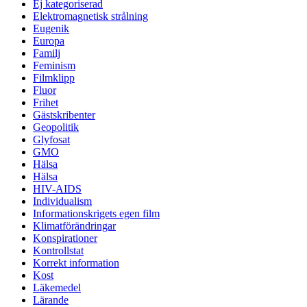
Ej kategoriserad
Elektromagnetisk strålning
Eugenik
Europa
Familj
Feminism
Filmklipp
Fluor
Frihet
Gästskribenter
Geopolitik
Glyfosat
GMO
Hälsa
Hälsa
HIV-AIDS
Individualism
Informationskrigets egen film
Klimatförändringar
Konspirationer
Kontrollstat
Korrekt information
Kost
Läkemedel
Lärande