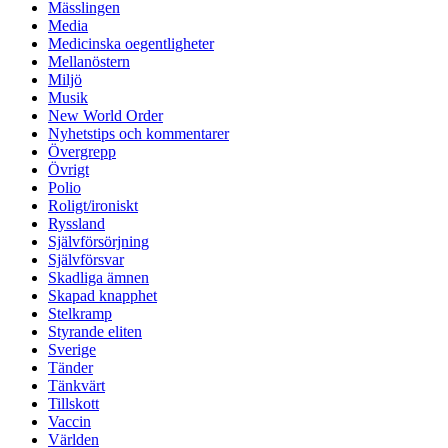
Mässlingen
Media
Medicinska oegentligheter
Mellanöstern
Miljö
Musik
New World Order
Nyhetstips och kommentarer
Övergrepp
Övrigt
Polio
Roligt/ironiskt
Ryssland
Självförsörjning
Självförsvar
Skadliga ämnen
Skapad knapphet
Stelkramp
Styrande eliten
Sverige
Tänder
Tänkvärt
Tillskott
Vaccin
Världen