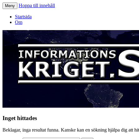
Hoppa till innehåll
Meny
Informationskriget.se
Startsida
Om
Inget hittades
Beklagar, inga resultat funna. Kanske kan en sökning hjälpa dig att hitt