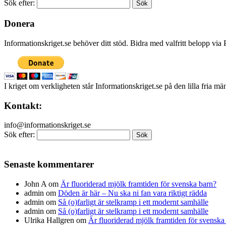
Sök efter:
Donera
Informationskriget.se behöver ditt stöd. Bidra med valfritt belopp vi
I kriget om verkligheten står Informationskriget.se på den lilla fria m
Kontakt:
info@informationskriget.se
Sök efter:
Senaste kommentarer
John A
om
Är fluoriderad mjölk framtiden för svenska barn?
admin
om
Döden är här – Nu ska ni fan vara riktigt rädda
admin
om
Så (o)farligt är stelkramp i ett modernt samhälle
admin
om
Så (o)farligt är stelkramp i ett modernt samhälle
Ulrika Hallgren
om
Är fluoriderad mjölk framtiden för svenska