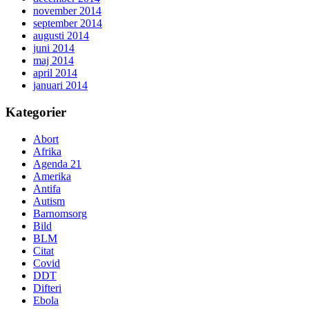
november 2014
september 2014
augusti 2014
juni 2014
maj 2014
april 2014
januari 2014
Kategorier
Abort
Afrika
Agenda 21
Amerika
Antifa
Autism
Barnomsorg
Bild
BLM
Citat
Covid
DDT
Difteri
Ebola