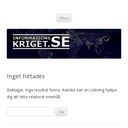
Informationskriget.se
Hoppa
Meny
till
innehåll
Inget hittades
Beklagar, inga resultat funna. Kanske kan en sökning hjälpa
dig att hitta relaterat innehåll.
Sök
efter: