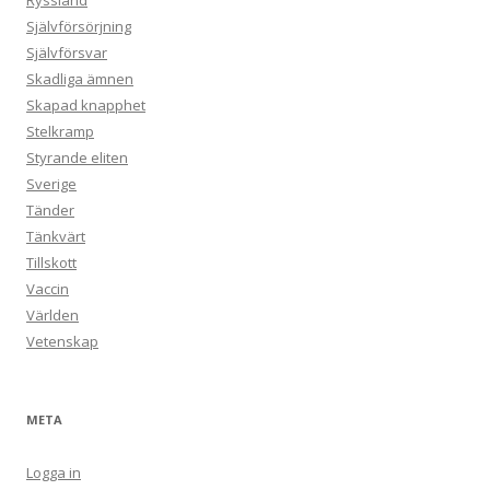
Ryssland
Självförsörjning
Självförsvar
Skadliga ämnen
Skapad knapphet
Stelkramp
Styrande eliten
Sverige
Tänder
Tänkvärt
Tillskott
Vaccin
Världen
Vetenskap
META
Logga in