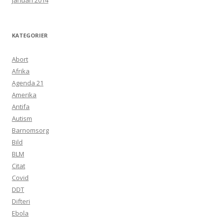
januari 2014
KATEGORIER
Abort
Afrika
Agenda 21
Amerika
Antifa
Autism
Barnomsorg
Bild
BLM
Citat
Covid
DDT
Difteri
Ebola