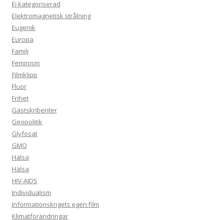
Ej kategoriserad
Elektromagnetisk strålning
Eugenik
Europa
Familj
Feminism
Filmklipp
Fluor
Frihet
Gästskribenter
Geopolitik
Glyfosat
GMO
Hälsa
Hälsa
HIV-AIDS
Individualism
Informationskrigets egen film
Klimatförändringar