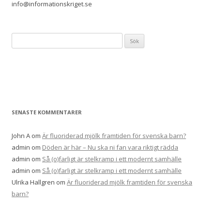
info@informationskriget.se
Sök
efter:
SENASTE KOMMENTARER
John A
om
Är fluoriderad mjölk framtiden för svenska barn?
admin
om
Döden är här – Nu ska ni fan vara riktigt rädda
admin
om
Så (o)farligt är stelkramp i ett modernt samhälle
admin
om
Så (o)farligt är stelkramp i ett modernt samhälle
Ulrika Hallgren
om
Är fluoriderad mjölk framtiden för svenska
barn?