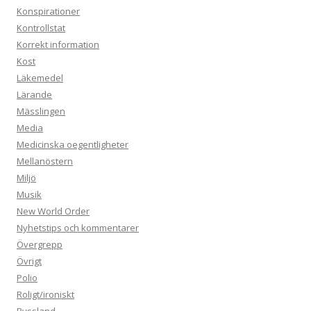
Konspirationer
Kontrollstat
Korrekt information
Kost
Läkemedel
Lärande
Mässlingen
Media
Medicinska oegentligheter
Mellanöstern
Miljö
Musik
New World Order
Nyhetstips och kommentarer
Övergrepp
Övrigt
Polio
Roligt/ironiskt