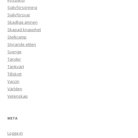
Ryssland
Självförsörjning
Självförsvar
Skadliga ämnen
Skapad knapphet
Stelkramp
Styrande eliten
Sverige
Tänder
Tänkvärt
Tillskott
Vaccin
Världen
Vetenskap
META
Logga in