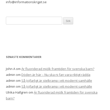
info@informationskriget.se
Sök
efter:
SENASTE KOMMENTARER
John A
om
Är fluoriderad mjölk framtiden för svenska barn?
admin
om
Döden är här – Nu ska ni fan vara riktigt rädda
admin
om
Så (o)farligt är stelkramp i ett modernt samhälle
admin
om
Så (o)farligt är stelkramp i ett modernt samhälle
Ulrika Hallgren
om
Är fluoriderad mjölk framtiden för svenska
barn?