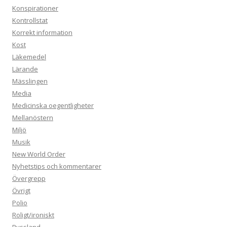
Konspirationer
Kontrollstat
Korrekt information
Kost
Läkemedel
Lärande
Mässlingen
Media
Medicinska oegentligheter
Mellanöstern
Miljö
Musik
New World Order
Nyhetstips och kommentarer
Övergrepp
Övrigt
Polio
Roligt/ironiskt