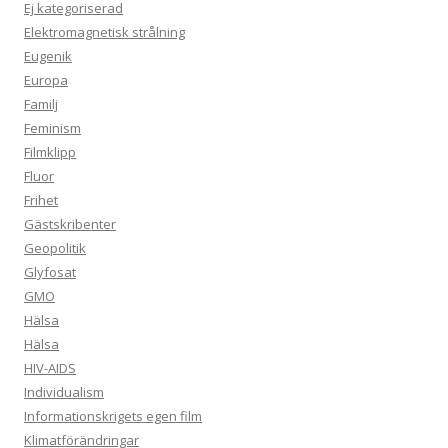
Ej kategoriserad
Elektromagnetisk strålning
Eugenik
Europa
Familj
Feminism
Filmklipp
Fluor
Frihet
Gästskribenter
Geopolitik
Glyfosat
GMO
Hälsa
Hälsa
HIV-AIDS
Individualism
Informationskrigets egen film
Klimatförändringar