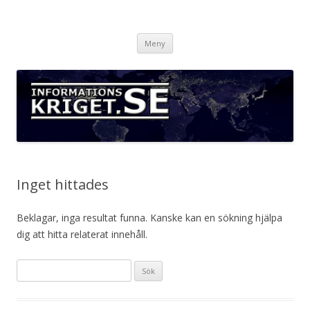
Informationskriget.se
Hoppa
Meny
till
innehåll
Inget hittades
Beklagar, inga resultat funna. Kanske kan en sökning hjälpa
dig att hitta relaterat innehåll.
Sök
efter: