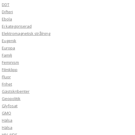
DDT
Difteri
Ebola
Ej kategoriserad
Elektromagnetisk strålning
Eugenik
Europa
Familj
Feminism
Filmklipp
Fluor
Frihet
Gästskribenter
Geopolitik
Glyfosat
GMO
Hälsa
Hälsa
HIV-AIDS