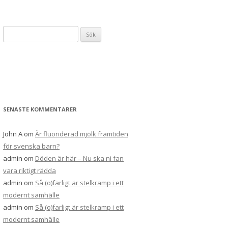
Sök
efter:
SENASTE KOMMENTARER
John A
om
Är fluoriderad mjölk framtiden
för svenska barn?
admin
om
Döden är här – Nu ska ni fan
vara riktigt rädda
admin
om
Så (o)farligt är stelkramp i ett
modernt samhälle
admin
om
Så (o)farligt är stelkramp i ett
modernt samhälle