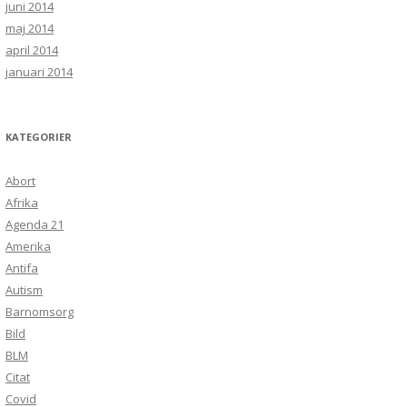
juni 2014
maj 2014
april 2014
januari 2014
KATEGORIER
Abort
Afrika
Agenda 21
Amerika
Antifa
Autism
Barnomsorg
Bild
BLM
Citat
Covid