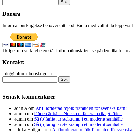
Sök
efter:
Donera
Informationskriget.se behöver ditt stöd. Bidra med valfritt belopp vi
I kriget om verkligheten står Informationskriget.se på den lilla fria m
Kontakt:
info@informationskriget.se
Sök
efter:
Senaste kommentarer
John A
om
Är fluoriderad mjölk framtiden för svenska barn?
admin
om
Döden är här – Nu ska ni fan vara riktigt rädda
admin
om
Så (o)farligt är stelkramp i ett modernt samhälle
admin
om
Så (o)farligt är stelkramp i ett modernt samhälle
Ulrika Hallgren
om
Är fluoriderad mjölk framtiden för svenska