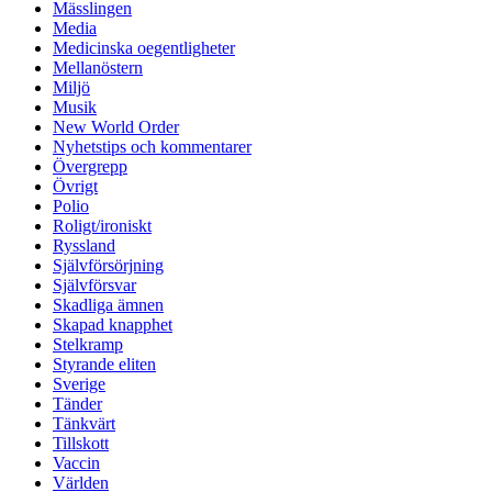
Mässlingen
Media
Medicinska oegentligheter
Mellanöstern
Miljö
Musik
New World Order
Nyhetstips och kommentarer
Övergrepp
Övrigt
Polio
Roligt/ironiskt
Ryssland
Självförsörjning
Självförsvar
Skadliga ämnen
Skapad knapphet
Stelkramp
Styrande eliten
Sverige
Tänder
Tänkvärt
Tillskott
Vaccin
Världen