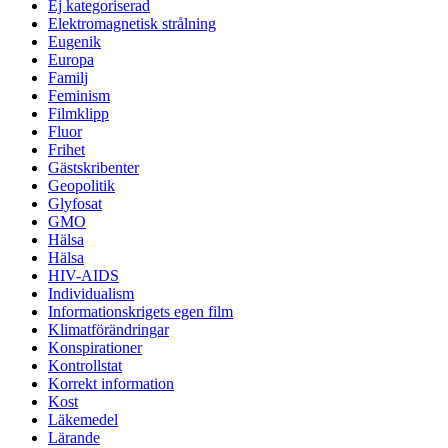
Ej kategoriserad
Elektromagnetisk strålning
Eugenik
Europa
Familj
Feminism
Filmklipp
Fluor
Frihet
Gästskribenter
Geopolitik
Glyfosat
GMO
Hälsa
Hälsa
HIV-AIDS
Individualism
Informationskrigets egen film
Klimatförändringar
Konspirationer
Kontrollstat
Korrekt information
Kost
Läkemedel
Lärande