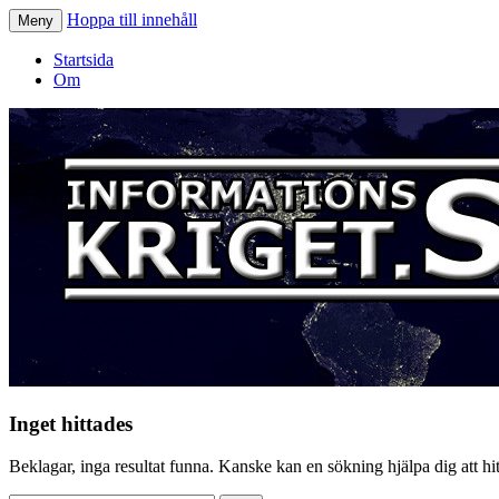
Hoppa till innehåll
Meny
Informationskriget.se
Startsida
Om
Inget hittades
Beklagar, inga resultat funna. Kanske kan en sökning hjälpa dig att hitt