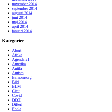
november 2014
september 2014
augusti 2014
juni 2014
maj 2014
april 2014
januari 2014
Kategorier
Abort
Afrika
Agenda 21
Amerika
Antifa
Autism
Barnomsorg
Bild
BLM
Citat
Covid
DDT
Difteri
Ebola