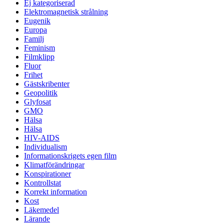
Ej kategoriserad
Elektromagnetisk strålning
Eugenik
Europa
Familj
Feminism
Filmklipp
Fluor
Frihet
Gästskribenter
Geopolitik
Glyfosat
GMO
Hälsa
Hälsa
HIV-AIDS
Individualism
Informationskrigets egen film
Klimatförändringar
Konspirationer
Kontrollstat
Korrekt information
Kost
Läkemedel
Lärande