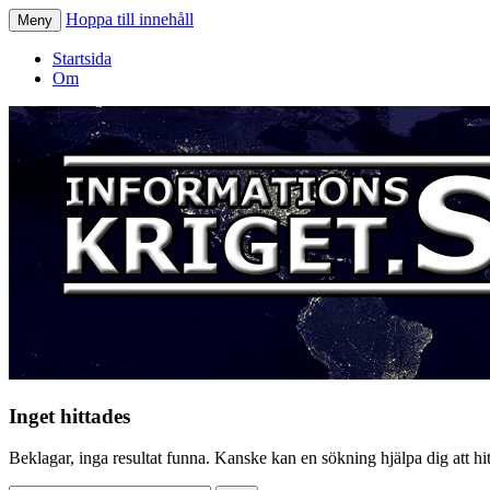
Hoppa till innehåll
Meny
Informationskriget.se
Startsida
Om
Inget hittades
Beklagar, inga resultat funna. Kanske kan en sökning hjälpa dig att hitt