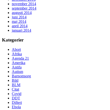
november 2014
september 2014
augusti 2014
juni 2014
maj 2014
april 2014
januari 2014
Kategorier
Abort
Afrika
Agenda 21
Amerika
Antifa
Autism
Barnomsorg
Bild
BLM
Citat
Covid
DDT
Difteri
Ebola