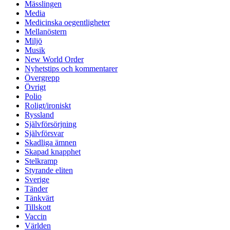
Mässlingen
Media
Medicinska oegentligheter
Mellanöstern
Miljö
Musik
New World Order
Nyhetstips och kommentarer
Övergrepp
Övrigt
Polio
Roligt/ironiskt
Ryssland
Självförsörjning
Självförsvar
Skadliga ämnen
Skapad knapphet
Stelkramp
Styrande eliten
Sverige
Tänder
Tänkvärt
Tillskott
Vaccin
Världen