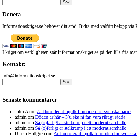
Sök
efter:
Donera
Informationskriget.se behöver ditt stöd. Bidra med valfritt belopp vi
I kriget om verkligheten står Informationskriget.se på den lilla fria m
Kontakt:
info@informationskriget.se
Sök
efter:
Senaste kommentarer
John A
om
Är fluoriderad mjölk framtiden för svenska barn?
admin
om
Döden är här – Nu ska ni fan vara riktigt rädda
admin
om
Så (o)farligt är stelkramp i ett modernt samhälle
admin
om
Så (o)farligt är stelkramp i ett modernt samhälle
Ulrika Hallgren
om
Är fluoriderad mjölk framtiden för svenska