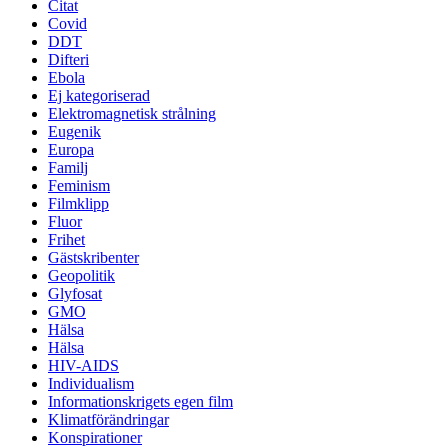
Citat
Covid
DDT
Difteri
Ebola
Ej kategoriserad
Elektromagnetisk strålning
Eugenik
Europa
Familj
Feminism
Filmklipp
Fluor
Frihet
Gästskribenter
Geopolitik
Glyfosat
GMO
Hälsa
Hälsa
HIV-AIDS
Individualism
Informationskrigets egen film
Klimatförändringar
Konspirationer