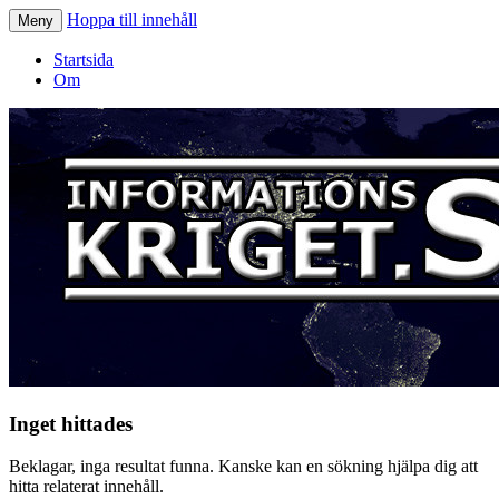
Hoppa till innehåll
Meny
Informationskriget.se
Startsida
Om
Inget hittades
Beklagar, inga resultat funna. Kanske kan en sökning hjälpa dig att
hitta relaterat innehåll.