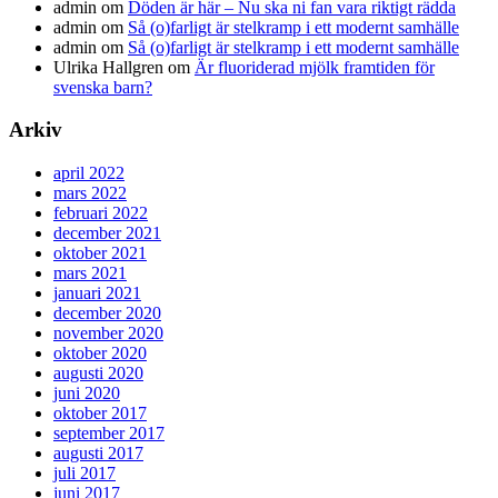
admin
om
Döden är här – Nu ska ni fan vara riktigt rädda
admin
om
Så (o)farligt är stelkramp i ett modernt samhälle
admin
om
Så (o)farligt är stelkramp i ett modernt samhälle
Ulrika Hallgren
om
Är fluoriderad mjölk framtiden för
svenska barn?
Arkiv
april 2022
mars 2022
februari 2022
december 2021
oktober 2021
mars 2021
januari 2021
december 2020
november 2020
oktober 2020
augusti 2020
juni 2020
oktober 2017
september 2017
augusti 2017
juli 2017
juni 2017