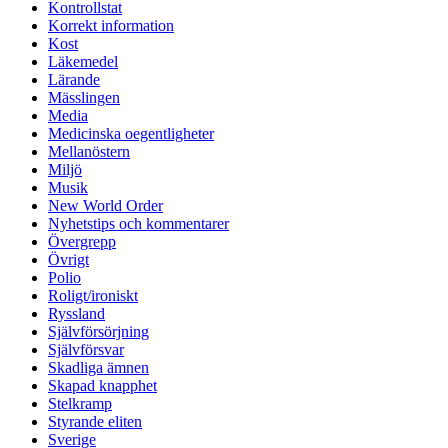
Kontrollstat
Korrekt information
Kost
Läkemedel
Lärande
Mässlingen
Media
Medicinska oegentligheter
Mellanöstern
Miljö
Musik
New World Order
Nyhetstips och kommentarer
Övergrepp
Övrigt
Polio
Roligt/ironiskt
Ryssland
Självförsörjning
Självförsvar
Skadliga ämnen
Skapad knapphet
Stelkramp
Styrande eliten
Sverige