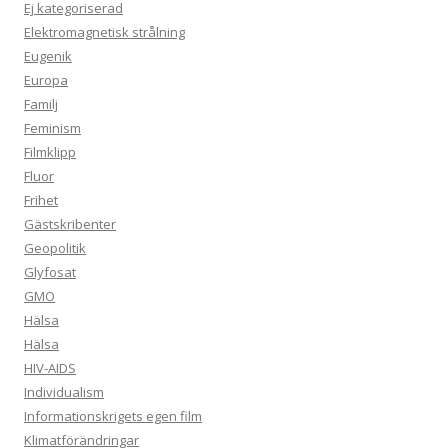
Ej kategoriserad
Elektromagnetisk strålning
Eugenik
Europa
Familj
Feminism
Filmklipp
Fluor
Frihet
Gästskribenter
Geopolitik
Glyfosat
GMO
Hälsa
Hälsa
HIV-AIDS
Individualism
Informationskrigets egen film
Klimatförändringar