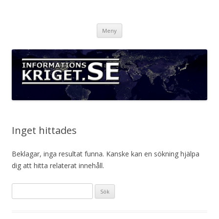
Informationskriget.se
Hoppa
Meny
till
innehåll
Inget hittades
Beklagar, inga resultat funna. Kanske kan en sökning hjälpa
dig att hitta relaterat innehåll.
Sök
efter: