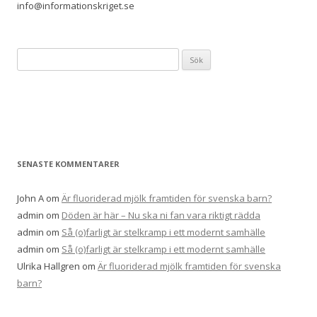
info@informationskriget.se
Sök
efter:
SENASTE KOMMENTARER
John A
om
Är fluoriderad mjölk framtiden för svenska barn?
admin
om
Döden är här – Nu ska ni fan vara riktigt rädda
admin
om
Så (o)farligt är stelkramp i ett modernt samhälle
admin
om
Så (o)farligt är stelkramp i ett modernt samhälle
Ulrika Hallgren
om
Är fluoriderad mjölk framtiden för svenska
barn?