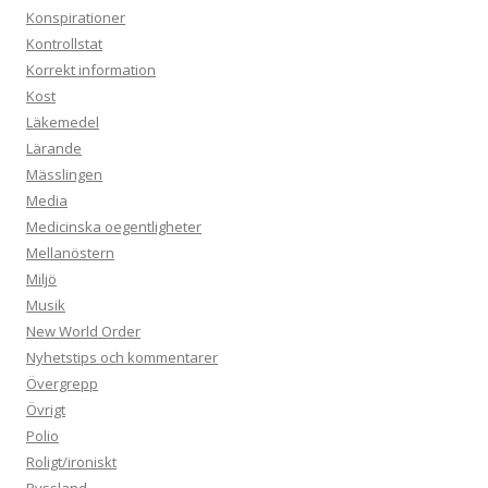
Konspirationer
Kontrollstat
Korrekt information
Kost
Läkemedel
Lärande
Mässlingen
Media
Medicinska oegentligheter
Mellanöstern
Miljö
Musik
New World Order
Nyhetstips och kommentarer
Övergrepp
Övrigt
Polio
Roligt/ironiskt