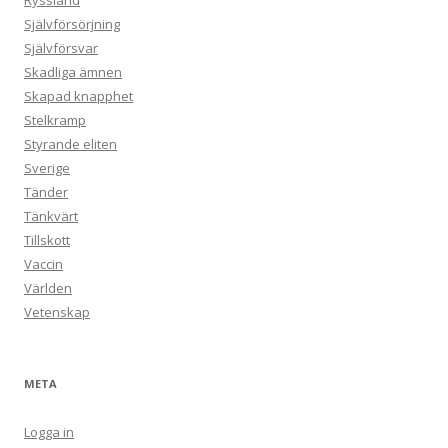
Ryssland
Självförsörjning
Självförsvar
Skadliga ämnen
Skapad knapphet
Stelkramp
Styrande eliten
Sverige
Tänder
Tänkvärt
Tillskott
Vaccin
Världen
Vetenskap
META
Logga in