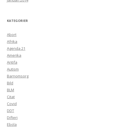
januari 2014
KATEGORIER
Abort
Afrika
Agenda 21
Amerika
Antifa
Autism
Barnomsorg
Bild
BLM
Citat
Covid
DDT
Difteri
Ebola