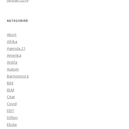
januari 2014
KATEGORIER
Abort
Afrika
Agenda 21
Amerika
Antifa
Autism
Barnomsorg
Bild
BLM
Citat
Covid
DDT
Difteri
Ebola