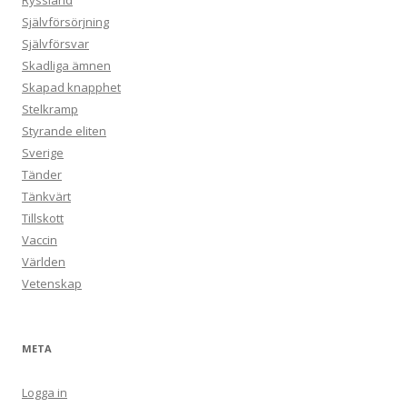
Ryssland
Självförsörjning
Självförsvar
Skadliga ämnen
Skapad knapphet
Stelkramp
Styrande eliten
Sverige
Tänder
Tänkvärt
Tillskott
Vaccin
Världen
Vetenskap
META
Logga in