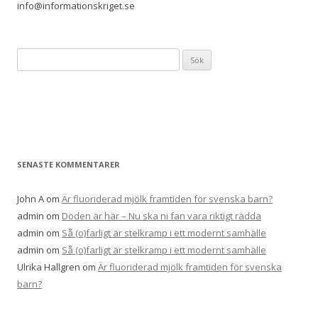
info@informationskriget.se
Sök
efter:
SENASTE KOMMENTARER
John A
om
Är fluoriderad mjölk framtiden för svenska barn?
admin
om
Döden är här – Nu ska ni fan vara riktigt rädda
admin
om
Så (o)farligt är stelkramp i ett modernt samhälle
admin
om
Så (o)farligt är stelkramp i ett modernt samhälle
Ulrika Hallgren
om
Är fluoriderad mjölk framtiden för svenska
barn?