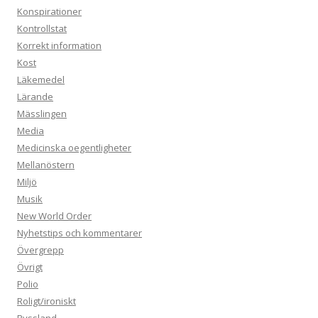
Konspirationer
Kontrollstat
Korrekt information
Kost
Läkemedel
Lärande
Mässlingen
Media
Medicinska oegentligheter
Mellanöstern
Miljö
Musik
New World Order
Nyhetstips och kommentarer
Övergrepp
Övrigt
Polio
Roligt/ironiskt