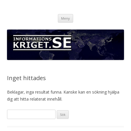
Informationskriget.se
Hoppa
Meny
till
innehåll
Inget hittades
Beklagar, inga resultat funna. Kanske kan en sökning hjälpa
dig att hitta relaterat innehåll.
Sök
efter: