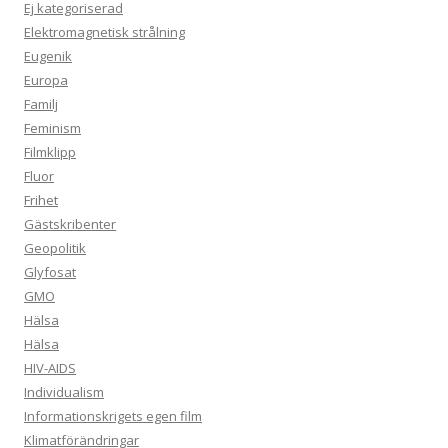
Ej kategoriserad
Elektromagnetisk strålning
Eugenik
Europa
Familj
Feminism
Filmklipp
Fluor
Frihet
Gästskribenter
Geopolitik
Glyfosat
GMO
Hälsa
Hälsa
HIV-AIDS
Individualism
Informationskrigets egen film
Klimatförändringar