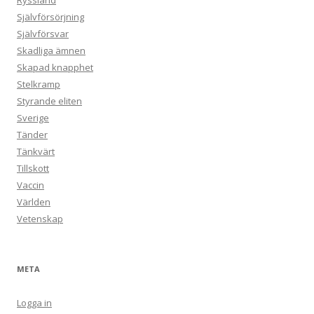
Ryssland
Självförsörjning
Självförsvar
Skadliga ämnen
Skapad knapphet
Stelkramp
Styrande eliten
Sverige
Tänder
Tänkvärt
Tillskott
Vaccin
Världen
Vetenskap
META
Logga in