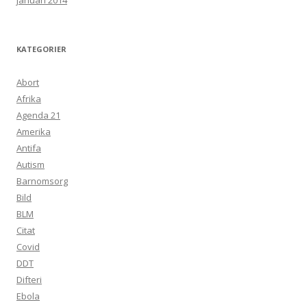
januari 2014
KATEGORIER
Abort
Afrika
Agenda 21
Amerika
Antifa
Autism
Barnomsorg
Bild
BLM
Citat
Covid
DDT
Difteri
Ebola