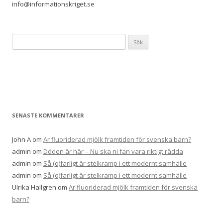
info@informationskriget.se
Sök
efter:
SENASTE KOMMENTARER
John A
om
Är fluoriderad mjölk framtiden för svenska barn?
admin
om
Döden är här – Nu ska ni fan vara riktigt rädda
admin
om
Så (o)farligt är stelkramp i ett modernt samhälle
admin
om
Så (o)farligt är stelkramp i ett modernt samhälle
Ulrika Hallgren
om
Är fluoriderad mjölk framtiden för svenska
barn?