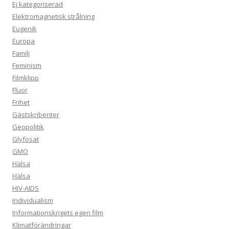
Ej kategoriserad
Elektromagnetisk strålning
Eugenik
Europa
Familj
Feminism
Filmklipp
Fluor
Frihet
Gästskribenter
Geopolitik
Glyfosat
GMO
Hälsa
Hälsa
HIV-AIDS
Individualism
Informationskrigets egen film
Klimatförändringar