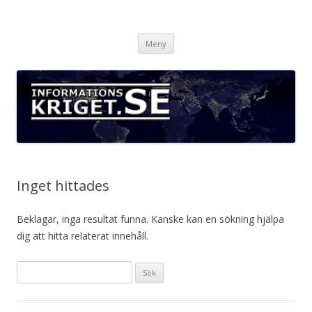
Informationskriget.se
Hoppa
Meny
till
innehåll
Inget hittades
Beklagar, inga resultat funna. Kanske kan en sökning hjälpa
dig att hitta relaterat innehåll.
Sök
efter: