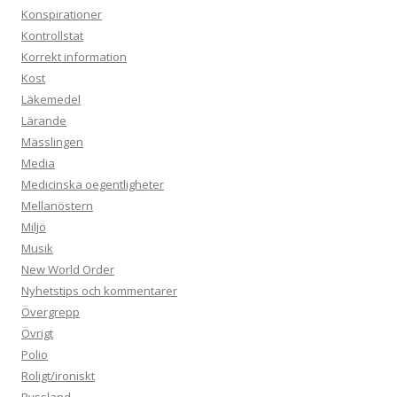
Konspirationer
Kontrollstat
Korrekt information
Kost
Läkemedel
Lärande
Mässlingen
Media
Medicinska oegentligheter
Mellanöstern
Miljö
Musik
New World Order
Nyhetstips och kommentarer
Övergrepp
Övrigt
Polio
Roligt/ironiskt