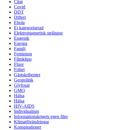
Citat
Covid
DDT
Difteri
Ebola
Ej kategoriserad
Elektromagnetisk strålning
Eugenik
Europa
Familj
Feminism
Filmklipp
Fluor
Frihet
Gästskribenter
Geopolitik
Glyfosat
GMO
Hälsa
Hälsa
HIV-AIDS
Individualism
Informationskrigets egen film
Klimatförändringar
Konspirationer