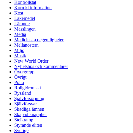
Kontrollstat
Korrekt information
Kost
Läkemedel
Lärande
Mässlingen
Media
Medicinska oegentligheter
Mellanöstern
Miljö
Musik
New World Order
Nyhetstips och kommentarer
Övergrepp
Övrigt
Polio
Roligt/ironiskt
Ryssland
Självförsörjning
Självförsvar
Skadliga ämnen
Skapad knapphet
Stelkramp
Styrande eliten
Sverige