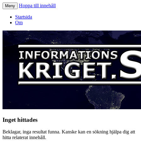
Hoppa till innehåll
Meny
Informationskriget.se
Startsida
Om
Inget hittades
Beklagar, inga resultat funna. Kanske kan en sökning hjälpa dig att
hitta relaterat innehåll.