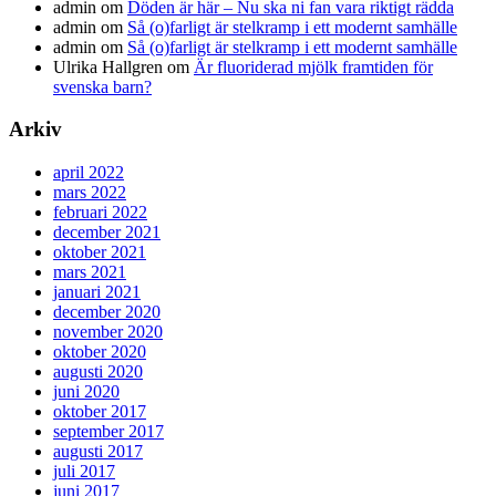
admin
om
Döden är här – Nu ska ni fan vara riktigt rädda
admin
om
Så (o)farligt är stelkramp i ett modernt samhälle
admin
om
Så (o)farligt är stelkramp i ett modernt samhälle
Ulrika Hallgren
om
Är fluoriderad mjölk framtiden för
svenska barn?
Arkiv
april 2022
mars 2022
februari 2022
december 2021
oktober 2021
mars 2021
januari 2021
december 2020
november 2020
oktober 2020
augusti 2020
juni 2020
oktober 2017
september 2017
augusti 2017
juli 2017
juni 2017