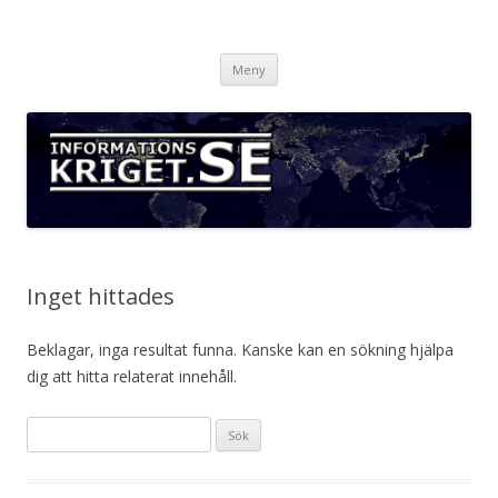
Informationskriget.se
Hoppa
Meny
till
innehåll
Inget hittades
Beklagar, inga resultat funna. Kanske kan en sökning hjälpa
dig att hitta relaterat innehåll.
S
ö
k