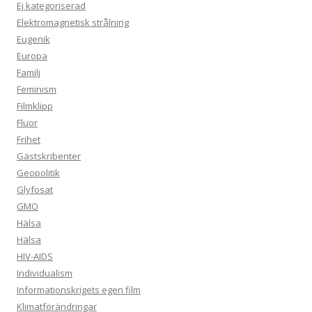
Ej kategoriserad
Elektromagnetisk strålning
Eugenik
Europa
Familj
Feminism
Filmklipp
Fluor
Frihet
Gästskribenter
Geopolitik
Glyfosat
GMO
Hälsa
Hälsa
HIV-AIDS
Individualism
Informationskrigets egen film
Klimatförändringar