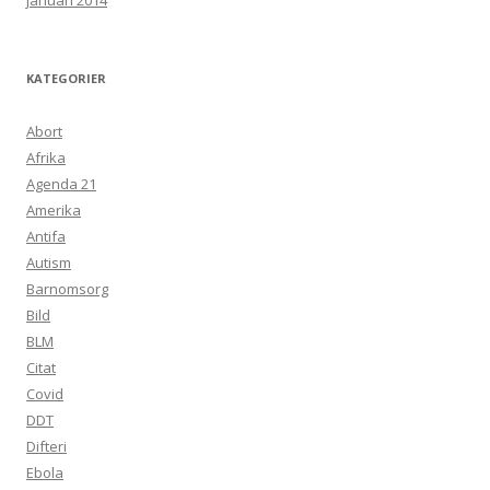
januari 2014
KATEGORIER
Abort
Afrika
Agenda 21
Amerika
Antifa
Autism
Barnomsorg
Bild
BLM
Citat
Covid
DDT
Difteri
Ebola