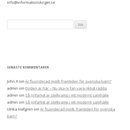
info@informationskriget.se
S
ö
k
e
f
t
e
SENASTE KOMMENTARER
r
:
John A
om
Är fluoriderad mjölk framtiden för svenska barn?
admin
om
Döden är här – Nu ska ni fan vara riktigt rädda
admin
om
Så (o)farligt är stelkramp i ett modernt samhälle
admin
om
Så (o)farligt är stelkramp i ett modernt samhälle
Ulrika Hallgren
om
Är fluoriderad mjölk framtiden för svenska
barn?