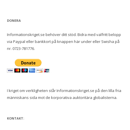
e
f
t
DONERA
e
r
Informationskriget.se behöver ditt stöd. Bidra med valfritt belopp
:
via Paypal eller bankkort på knappen här under eller Swisha på
nr. 0723-781776.
I kriget om verkligheten står Informationskriget.se på den lilla fria
människans sida mot de korporativa auktoritära globalisterna.
KONTAKT: