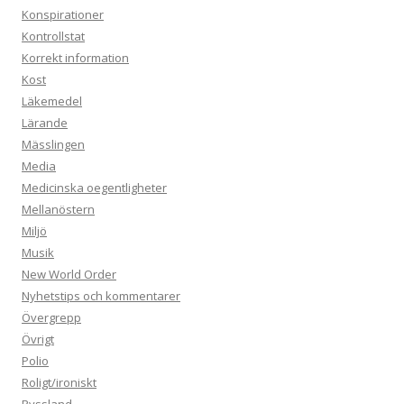
Konspirationer
Kontrollstat
Korrekt information
Kost
Läkemedel
Lärande
Mässlingen
Media
Medicinska oegentligheter
Mellanöstern
Miljö
Musik
New World Order
Nyhetstips och kommentarer
Övergrepp
Övrigt
Polio
Roligt/ironiskt