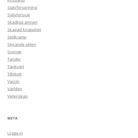
Ryssland
Självförsörjning
Självförsvar
Skadliga ämnen
Skapad knapphet
Stelkramp
Styrande eliten
Sverige
Tänder
Tänkvärt
Tillskott
Vaccin
Världen
Vetenskap
META
Logga in