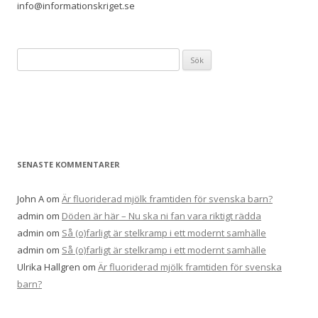
info@informationskriget.se
S
ö
k
e
f
t
e
SENASTE KOMMENTARER
r
:
John A
om
Är fluoriderad mjölk framtiden för svenska barn?
admin
om
Döden är här – Nu ska ni fan vara riktigt rädda
admin
om
Så (o)farligt är stelkramp i ett modernt samhälle
admin
om
Så (o)farligt är stelkramp i ett modernt samhälle
Ulrika Hallgren
om
Är fluoriderad mjölk framtiden för svenska
barn?