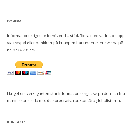
e
f
t
DONERA
e
r
Informationskriget.se behöver ditt stöd. Bidra med valfritt belopp
:
via Paypal eller bankkort på knappen här under eller Swisha på
nr. 0723-781776.
I kriget om verkligheten står Informationskriget.se på den lilla fria
människans sida mot de korporativa auktoritära globalisterna.
KONTAKT: