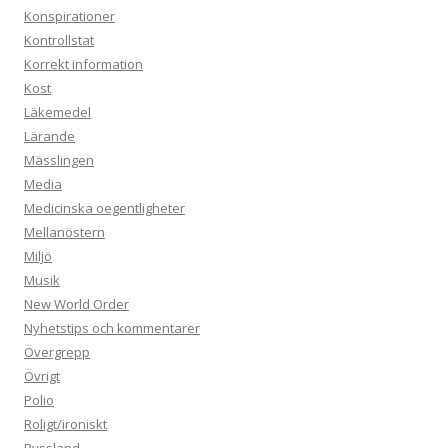
Konspirationer
Kontrollstat
Korrekt information
Kost
Läkemedel
Lärande
Mässlingen
Media
Medicinska oegentligheter
Mellanöstern
Miljö
Musik
New World Order
Nyhetstips och kommentarer
Övergrepp
Övrigt
Polio
Roligt/ironiskt