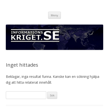
Informationskriget.se
Hoppa
Meny
till
innehåll
Inget hittades
Beklagar, inga resultat funna. Kanske kan en sökning hjälpa
dig att hitta relaterat innehåll.
S
ö
k