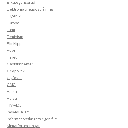
Ej kategoriserad
Elektromagnetisk strålning
Eugenik
Europa
Familj
Feminism
Filmklipp
Fluor
Frihet
Gästskribenter
Geopolitik
Glyfosat
GMO
Hälsa
Hälsa
HIV-AIDS
Individualism
Informationskrigets egen film
Klimatförändringar