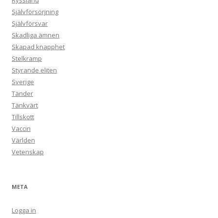
Ryssland
Självförsörjning
Självförsvar
Skadliga ämnen
Skapad knapphet
Stelkramp
Styrande eliten
Sverige
Tänder
Tänkvärt
Tillskott
Vaccin
Världen
Vetenskap
META
Logga in