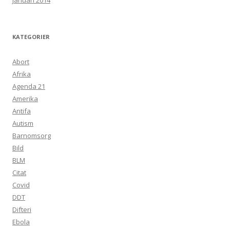
januari 2014
KATEGORIER
Abort
Afrika
Agenda 21
Amerika
Antifa
Autism
Barnomsorg
Bild
BLM
Citat
Covid
DDT
Difteri
Ebola