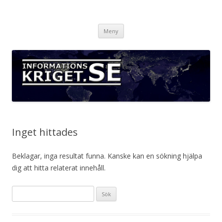
Informationskriget.se
Hoppa
Meny
till
innehåll
Inget hittades
Beklagar, inga resultat funna. Kanske kan en sökning hjälpa
dig att hitta relaterat innehåll.
Sök
efter: