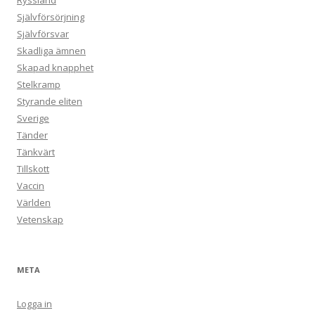
Ryssland
Självförsörjning
Självförsvar
Skadliga ämnen
Skapad knapphet
Stelkramp
Styrande eliten
Sverige
Tänder
Tänkvärt
Tillskott
Vaccin
Världen
Vetenskap
META
Logga in