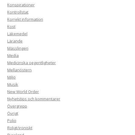
Konspirationer
Kontrollstat
Korrekt information
Kost
Läkemedel
Lärande
Mässlingen
Media
Medicinska oegentligheter
Mellanöstern
Miljö
Musik
New World Order
Nyhetstips och kommentarer
Övergrepp
Övrigt
Polio
Roligt/ironiskt