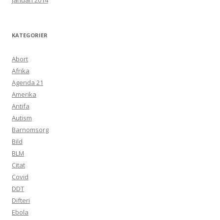
januari 2014
KATEGORIER
Abort
Afrika
Agenda 21
Amerika
Antifa
Autism
Barnomsorg
Bild
BLM
Citat
Covid
DDT
Difteri
Ebola