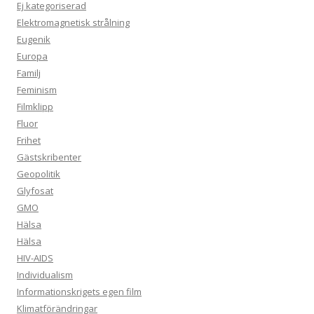
Ej kategoriserad
Elektromagnetisk strålning
Eugenik
Europa
Familj
Feminism
Filmklipp
Fluor
Frihet
Gästskribenter
Geopolitik
Glyfosat
GMO
Hälsa
Hälsa
HIV-AIDS
Individualism
Informationskrigets egen film
Klimatförändringar