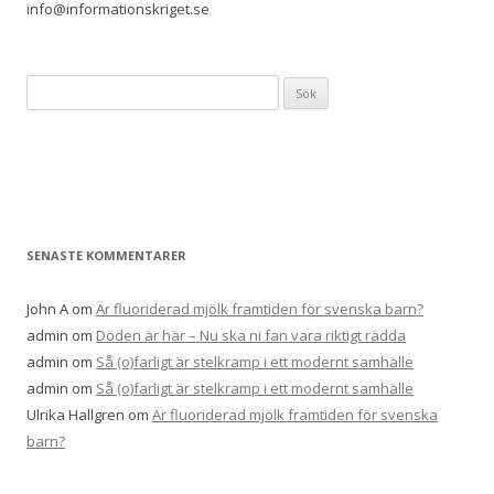
info@informationskriget.se
Sök
efter:
SENASTE KOMMENTARER
John A
om
Är fluoriderad mjölk framtiden för svenska barn?
admin
om
Döden är här – Nu ska ni fan vara riktigt rädda
admin
om
Så (o)farligt är stelkramp i ett modernt samhälle
admin
om
Så (o)farligt är stelkramp i ett modernt samhälle
Ulrika Hallgren
om
Är fluoriderad mjölk framtiden för svenska
barn?