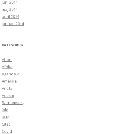
juni 2014
maj 2014
april 2014
januari 2014
KATEGORIER
Abort
Afrika
Agenda 21
Amerika
Antifa
Autism
Barnomsorg
Bild
BLM
Citat
Covid