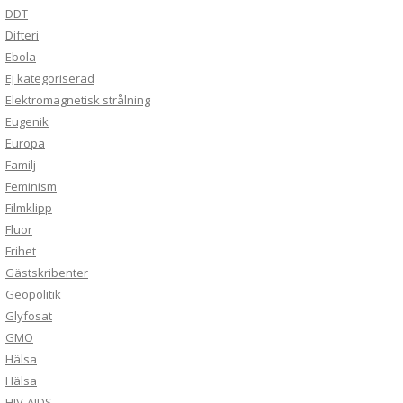
DDT
Difteri
Ebola
Ej kategoriserad
Elektromagnetisk strålning
Eugenik
Europa
Familj
Feminism
Filmklipp
Fluor
Frihet
Gästskribenter
Geopolitik
Glyfosat
GMO
Hälsa
Hälsa
HIV-AIDS