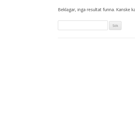
Beklagar, inga resultat funna. Kanske kan
S
ö
k
e
f
t
e
r
: