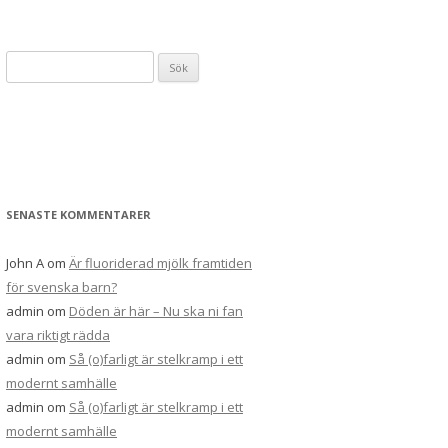
S
ö
k
e
f
t
e
SENASTE KOMMENTARER
r
:
John A
om
Är fluoriderad mjölk framtiden
för svenska barn?
admin
om
Döden är här – Nu ska ni fan
vara riktigt rädda
admin
om
Så (o)farligt är stelkramp i ett
modernt samhälle
admin
om
Så (o)farligt är stelkramp i ett
modernt samhälle