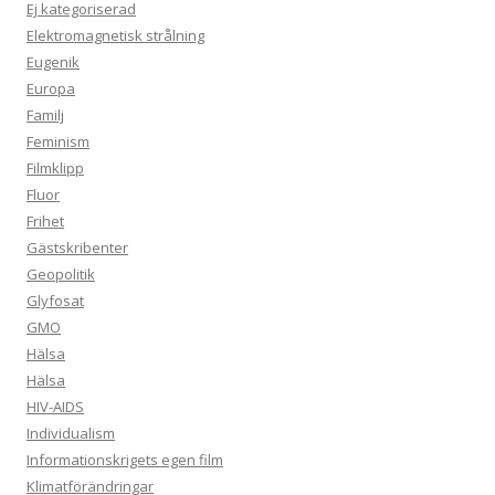
Ej kategoriserad
Elektromagnetisk strålning
Eugenik
Europa
Familj
Feminism
Filmklipp
Fluor
Frihet
Gästskribenter
Geopolitik
Glyfosat
GMO
Hälsa
Hälsa
HIV-AIDS
Individualism
Informationskrigets egen film
Klimatförändringar