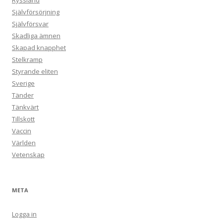
Ryssland
Självförsörjning
Självförsvar
Skadliga ämnen
Skapad knapphet
Stelkramp
Styrande eliten
Sverige
Tänder
Tänkvärt
Tillskott
Vaccin
Världen
Vetenskap
META
Logga in