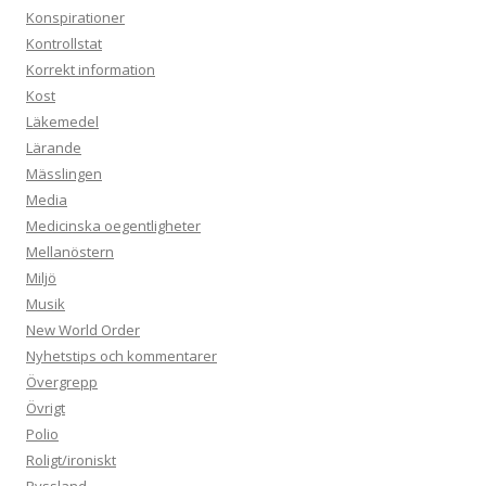
Konspirationer
Kontrollstat
Korrekt information
Kost
Läkemedel
Lärande
Mässlingen
Media
Medicinska oegentligheter
Mellanöstern
Miljö
Musik
New World Order
Nyhetstips och kommentarer
Övergrepp
Övrigt
Polio
Roligt/ironiskt