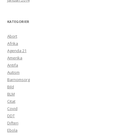
januari 2014
KATEGORIER
Abort
Afrika
Agenda 21
Amerika
Antifa
Autism
Barnomsorg
Bild
BLM
Citat
Covid
DDT
Difteri
Ebola