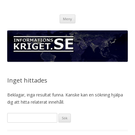
Informationskriget.se
Hoppa
Meny
till
innehåll
Inget hittades
Beklagar, inga resultat funna. Kanske kan en sökning hjälpa
dig att hitta relaterat innehåll.
Sök
efter: