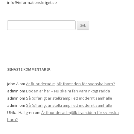
info@informationskriget.se
Sök
efter:
SENASTE KOMMENTARER
John A
om
Är fluoriderad mjölk framtiden för svenska barn?
admin
om
Döden är här – Nu ska ni fan vara riktigt rädda
admin
om
Så (o)farligt är stelkramp i ett modernt samhälle
admin
om
Så (o)farligt är stelkramp i ett modernt samhälle
Ulrika Hallgren
om
Är fluoriderad mjölk framtiden för svenska
barn?