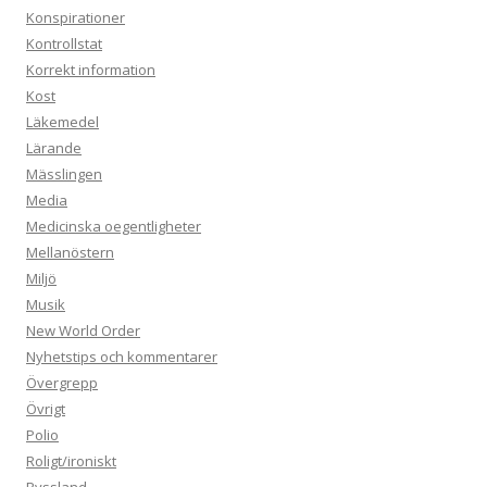
Konspirationer
Kontrollstat
Korrekt information
Kost
Läkemedel
Lärande
Mässlingen
Media
Medicinska oegentligheter
Mellanöstern
Miljö
Musik
New World Order
Nyhetstips och kommentarer
Övergrepp
Övrigt
Polio
Roligt/ironiskt