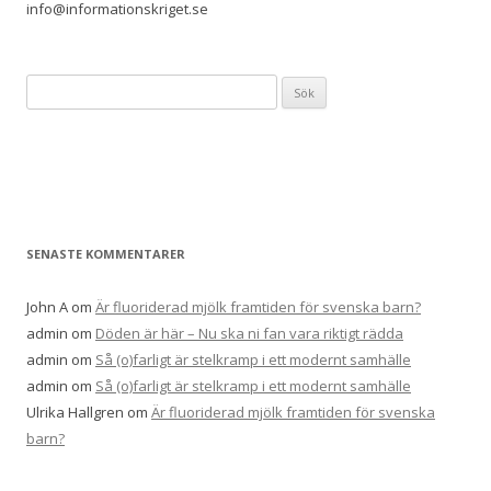
info@informationskriget.se
Sök
efter:
SENASTE KOMMENTARER
John A
om
Är fluoriderad mjölk framtiden för svenska barn?
admin
om
Döden är här – Nu ska ni fan vara riktigt rädda
admin
om
Så (o)farligt är stelkramp i ett modernt samhälle
admin
om
Så (o)farligt är stelkramp i ett modernt samhälle
Ulrika Hallgren
om
Är fluoriderad mjölk framtiden för svenska
barn?