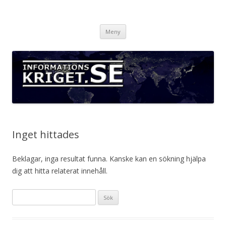
Informationskriget.se
Hoppa
Meny
till
innehåll
Inget hittades
Beklagar, inga resultat funna. Kanske kan en sökning hjälpa
dig att hitta relaterat innehåll.
Sök
efter: