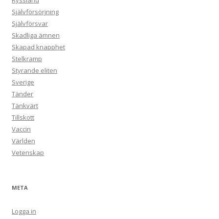
Ryssland
Självförsörjning
Självförsvar
Skadliga ämnen
Skapad knapphet
Stelkramp
Styrande eliten
Sverige
Tänder
Tänkvärt
Tillskott
Vaccin
Världen
Vetenskap
META
Logga in