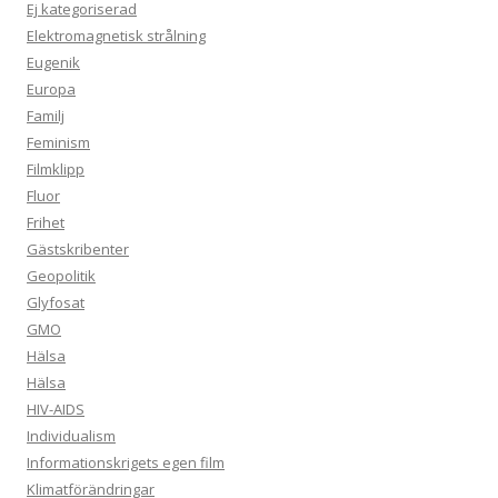
Ej kategoriserad
Elektromagnetisk strålning
Eugenik
Europa
Familj
Feminism
Filmklipp
Fluor
Frihet
Gästskribenter
Geopolitik
Glyfosat
GMO
Hälsa
Hälsa
HIV-AIDS
Individualism
Informationskrigets egen film
Klimatförändringar