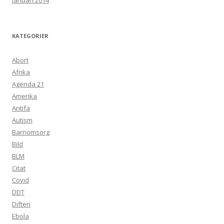
januari 2014
KATEGORIER
Abort
Afrika
Agenda 21
Amerika
Antifa
Autism
Barnomsorg
Bild
BLM
Citat
Covid
DDT
Difteri
Ebola