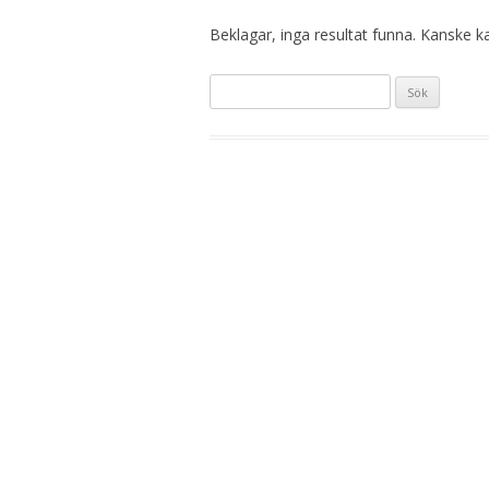
Beklagar, inga resultat funna. Kanske kan
S
ö
k
e
f
t
e
r
: