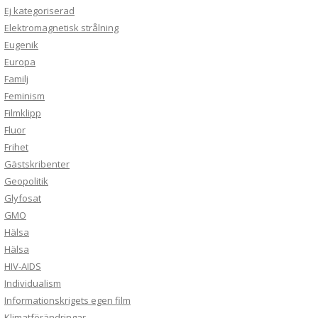
Ej kategoriserad
Elektromagnetisk strålning
Eugenik
Europa
Familj
Feminism
Filmklipp
Fluor
Frihet
Gästskribenter
Geopolitik
Glyfosat
GMO
Hälsa
Hälsa
HIV-AIDS
Individualism
Informationskrigets egen film
Klimatförändringar