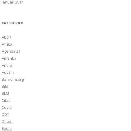
januari 2014
KATEGORIER
Abort
Afrika
Agenda 21
Amerika
Antifa
Autism
Barnomsorg
Bild
BLM
Citat
Covid
DDT
Difteri
Ebola