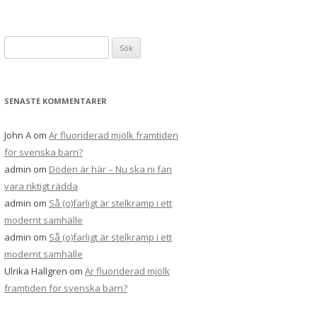
S
ö
k
e
SENASTE KOMMENTARER
f
t
John A
om
Är fluoriderad mjölk framtiden
e
för svenska barn?
r
admin
om
Döden är här – Nu ska ni fan
:
vara riktigt rädda
admin
om
Så (o)farligt är stelkramp i ett
modernt samhälle
admin
om
Så (o)farligt är stelkramp i ett
modernt samhälle
Ulrika Hallgren
om
Är fluoriderad mjölk
framtiden för svenska barn?