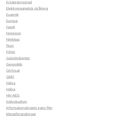
Ej kategoriserad
Elektromagnetisk strålning
Eugenik
Europa
Familj
Feminism
Filmklipp
Fluor
Frihet
Gästskribenter
Geopolitik
Glyfosat
GMO
Hälsa
Hälsa
HIV-AIDS
Individualism
Informationskrigets egen film
Klimatförändringar