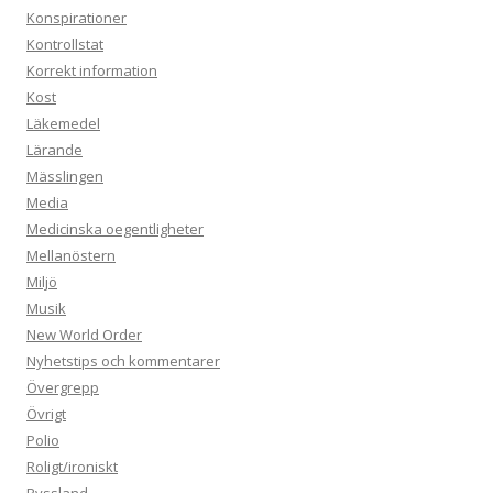
Konspirationer
Kontrollstat
Korrekt information
Kost
Läkemedel
Lärande
Mässlingen
Media
Medicinska oegentligheter
Mellanöstern
Miljö
Musik
New World Order
Nyhetstips och kommentarer
Övergrepp
Övrigt
Polio
Roligt/ironiskt