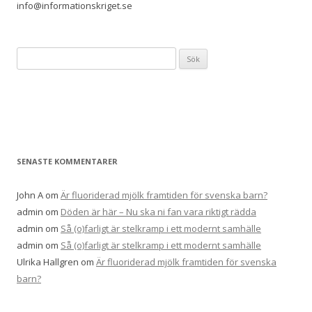
info@informationskriget.se
Sök
efter:
SENASTE KOMMENTARER
John A
om
Är fluoriderad mjölk framtiden för svenska barn?
admin
om
Döden är här – Nu ska ni fan vara riktigt rädda
admin
om
Så (o)farligt är stelkramp i ett modernt samhälle
admin
om
Så (o)farligt är stelkramp i ett modernt samhälle
Ulrika Hallgren
om
Är fluoriderad mjölk framtiden för svenska
barn?