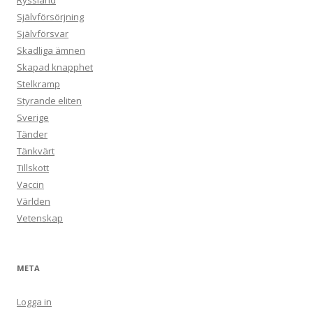
Ryssland
Självförsörjning
Självförsvar
Skadliga ämnen
Skapad knapphet
Stelkramp
Styrande eliten
Sverige
Tänder
Tänkvärt
Tillskott
Vaccin
Världen
Vetenskap
META
Logga in