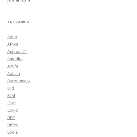
januari 2014
KATEGORIER
Abort
Afrika
Agenda 21
Amerika
Antifa
Autism
Barnomsorg
Bild
BLM
Citat
Covid
DDT
Difteri
Ebola