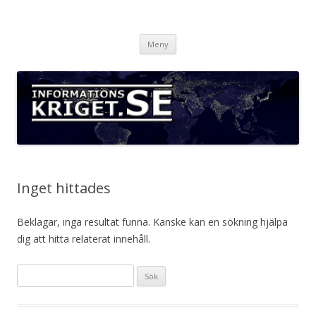
Informationskriget.se
Hoppa
Meny
till
innehåll
Inget hittades
Beklagar, inga resultat funna. Kanske kan en sökning hjälpa
dig att hitta relaterat innehåll.
Sök
efter: