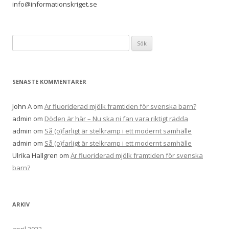
info@informationskriget.se
Sök
efter:
SENASTE KOMMENTARER
John A
om
Är fluoriderad mjölk framtiden för svenska barn?
admin
om
Döden är här – Nu ska ni fan vara riktigt rädda
admin
om
Så (o)farligt är stelkramp i ett modernt samhälle
admin
om
Så (o)farligt är stelkramp i ett modernt samhälle
Ulrika Hallgren
om
Är fluoriderad mjölk framtiden för svenska
barn?
ARKIV