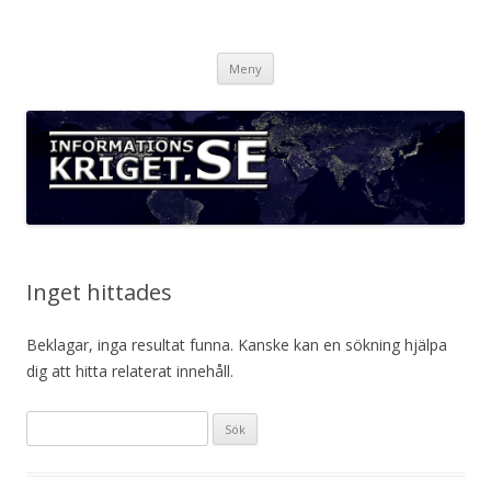
Informationskriget.se
Hoppa
Meny
till
innehåll
Inget hittades
Beklagar, inga resultat funna. Kanske kan en sökning hjälpa
dig att hitta relaterat innehåll.
Sök
efter: