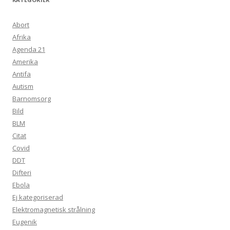
Abort
Afrika
Agenda 21
Amerika
Antifa
Autism
Barnomsorg
Bild
BLM
Citat
Covid
DDT
Difteri
Ebola
Ej kategoriserad
Elektromagnetisk strålning
Eugenik