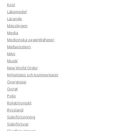
Kost
Läkemedel
Lärande
Mässlingen
Media
Medicinska oegentligheter
Mellanöstern
Miljö
Musik
New World Order
Nyhetstips och kommentarer
Övergrepp
Övrigt
Polio
Roligt/ironiskt
Ryssland
Självförsörjning
Självförsvar