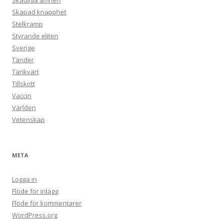
Skadliga ämnen
Skapad knapphet
Stelkramp
Styrande eliten
Sverige
Tänder
Tänkvärt
Tillskott
Vaccin
Världen
Vetenskap
META
Logga in
Flöde för inlägg
Flöde för kommentarer
WordPress.org