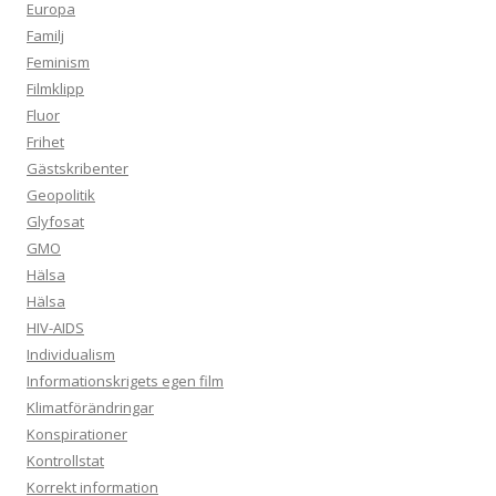
Europa
Familj
Feminism
Filmklipp
Fluor
Frihet
Gästskribenter
Geopolitik
Glyfosat
GMO
Hälsa
Hälsa
HIV-AIDS
Individualism
Informationskrigets egen film
Klimatförändringar
Konspirationer
Kontrollstat
Korrekt information