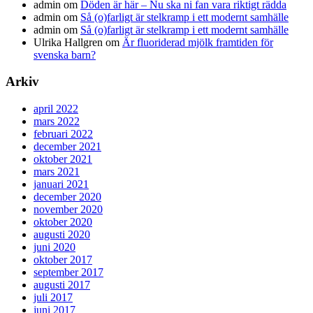
admin
om
Döden är här – Nu ska ni fan vara riktigt rädda
admin
om
Så (o)farligt är stelkramp i ett modernt samhälle
admin
om
Så (o)farligt är stelkramp i ett modernt samhälle
Ulrika Hallgren
om
Är fluoriderad mjölk framtiden för
svenska barn?
Arkiv
april 2022
mars 2022
februari 2022
december 2021
oktober 2021
mars 2021
januari 2021
december 2020
november 2020
oktober 2020
augusti 2020
juni 2020
oktober 2017
september 2017
augusti 2017
juli 2017
juni 2017