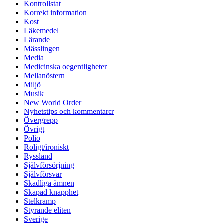
Kontrollstat
Korrekt information
Kost
Läkemedel
Lärande
Mässlingen
Media
Medicinska oegentligheter
Mellanöstern
Miljö
Musik
New World Order
Nyhetstips och kommentarer
Övergrepp
Övrigt
Polio
Roligt/ironiskt
Ryssland
Självförsörjning
Självförsvar
Skadliga ämnen
Skapad knapphet
Stelkramp
Styrande eliten
Sverige