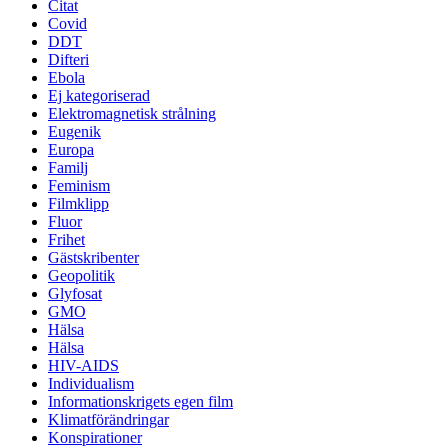
Citat
Covid
DDT
Difteri
Ebola
Ej kategoriserad
Elektromagnetisk strålning
Eugenik
Europa
Familj
Feminism
Filmklipp
Fluor
Frihet
Gästskribenter
Geopolitik
Glyfosat
GMO
Hälsa
Hälsa
HIV-AIDS
Individualism
Informationskrigets egen film
Klimatförändringar
Konspirationer