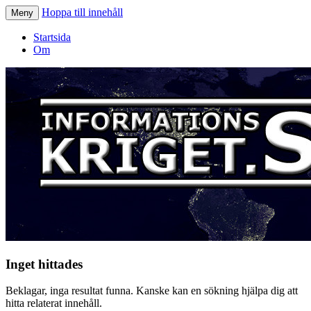
Hoppa till innehåll
Meny
Informationskriget.se
Startsida
Om
Inget hittades
Beklagar, inga resultat funna. Kanske kan en sökning hjälpa dig att
hitta relaterat innehåll.