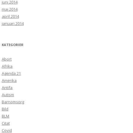
juni 2014
maj 2014
april 2014
januari 2014
KATEGORIER
Abort
Afrika
Agenda 21
Amerika
Antifa
Autism
Barnomsorg
Bild
BLM
Citat
Covid