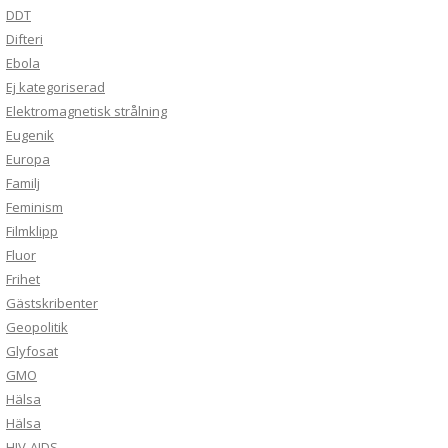
DDT
Difteri
Ebola
Ej kategoriserad
Elektromagnetisk strålning
Eugenik
Europa
Familj
Feminism
Filmklipp
Fluor
Frihet
Gästskribenter
Geopolitik
Glyfosat
GMO
Hälsa
Hälsa
HIV-AIDS