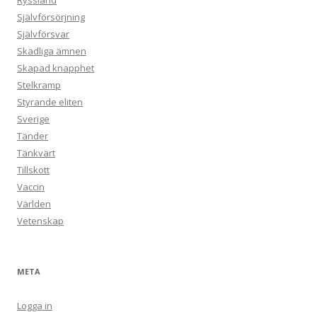
Ryssland
Självförsörjning
Självförsvar
Skadliga ämnen
Skapad knapphet
Stelkramp
Styrande eliten
Sverige
Tänder
Tänkvärt
Tillskott
Vaccin
Världen
Vetenskap
META
Logga in