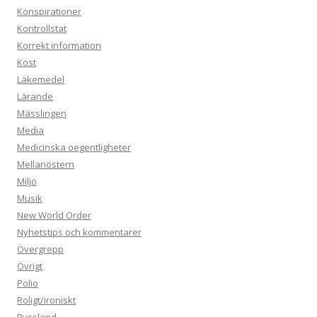
Konspirationer
Kontrollstat
Korrekt information
Kost
Läkemedel
Lärande
Mässlingen
Media
Medicinska oegentligheter
Mellanöstern
Miljö
Musik
New World Order
Nyhetstips och kommentarer
Övergrepp
Övrigt
Polio
Roligt/ironiskt