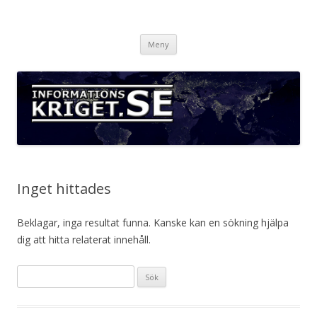
Informationskriget.se
Hoppa
Meny
till
innehåll
Inget hittades
Beklagar, inga resultat funna. Kanske kan en sökning hjälpa
dig att hitta relaterat innehåll.
Sök
efter: