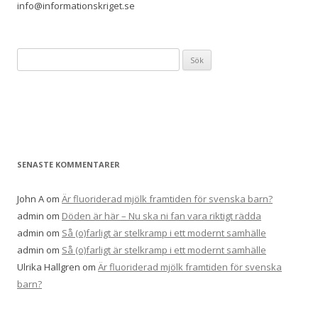
info@informationskriget.se
Sök
efter:
SENASTE KOMMENTARER
John A
om
Är fluoriderad mjölk framtiden för svenska barn?
admin
om
Döden är här – Nu ska ni fan vara riktigt rädda
admin
om
Så (o)farligt är stelkramp i ett modernt samhälle
admin
om
Så (o)farligt är stelkramp i ett modernt samhälle
Ulrika Hallgren
om
Är fluoriderad mjölk framtiden för svenska
barn?