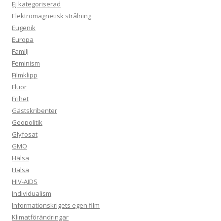
Ej kategoriserad
Elektromagnetisk strålning
Eugenik
Europa
Familj
Feminism
Filmklipp
Fluor
Frihet
Gästskribenter
Geopolitik
Glyfosat
GMO
Hälsa
Hälsa
HIV-AIDS
Individualism
Informationskrigets egen film
Klimatförändringar