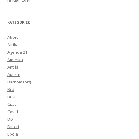
januari 2014
KATEGORIER
Abort
Afrika
Agenda 21
Amerika
Antifa
Autism
Barnomsorg
Bild
BLM
Citat
Covid
DDT
Difteri
Ebola