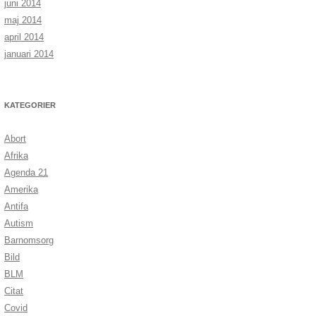
juni 2014
maj 2014
april 2014
januari 2014
KATEGORIER
Abort
Afrika
Agenda 21
Amerika
Antifa
Autism
Barnomsorg
Bild
BLM
Citat
Covid