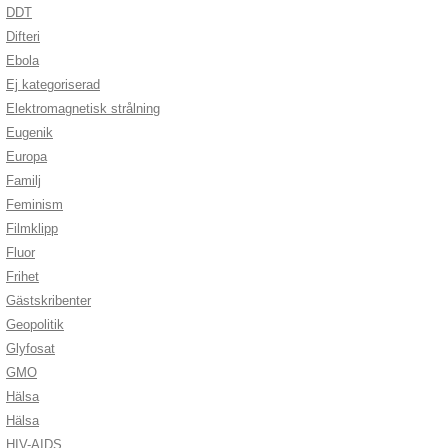
DDT
Difteri
Ebola
Ej kategoriserad
Elektromagnetisk strålning
Eugenik
Europa
Familj
Feminism
Filmklipp
Fluor
Frihet
Gästskribenter
Geopolitik
Glyfosat
GMO
Hälsa
Hälsa
HIV-AIDS