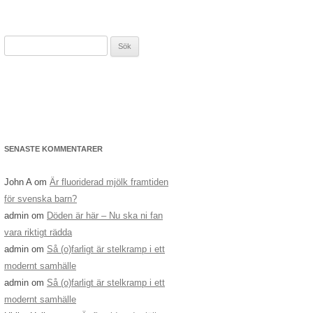
Sök
efter:
SENASTE KOMMENTARER
John A
om
Är fluoriderad mjölk framtiden
för svenska barn?
admin
om
Döden är här – Nu ska ni fan
vara riktigt rädda
admin
om
Så (o)farligt är stelkramp i ett
modernt samhälle
admin
om
Så (o)farligt är stelkramp i ett
modernt samhälle