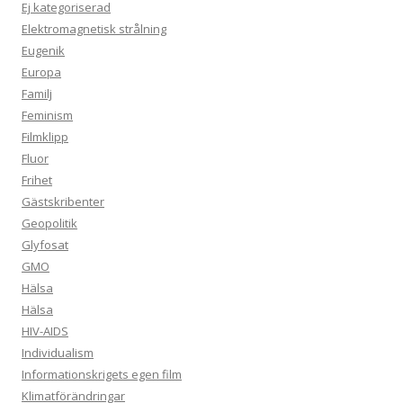
Ej kategoriserad
Elektromagnetisk strålning
Eugenik
Europa
Familj
Feminism
Filmklipp
Fluor
Frihet
Gästskribenter
Geopolitik
Glyfosat
GMO
Hälsa
Hälsa
HIV-AIDS
Individualism
Informationskrigets egen film
Klimatförändringar