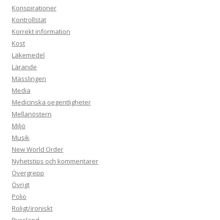
Konspirationer
Kontrollstat
Korrekt information
Kost
Läkemedel
Lärande
Mässlingen
Media
Medicinska oegentligheter
Mellanöstern
Miljö
Musik
New World Order
Nyhetstips och kommentarer
Övergrepp
Övrigt
Polio
Roligt/ironiskt