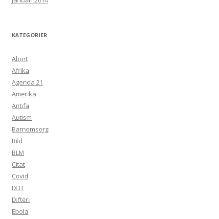
januari 2014
KATEGORIER
Abort
Afrika
Agenda 21
Amerika
Antifa
Autism
Barnomsorg
Bild
BLM
Citat
Covid
DDT
Difteri
Ebola