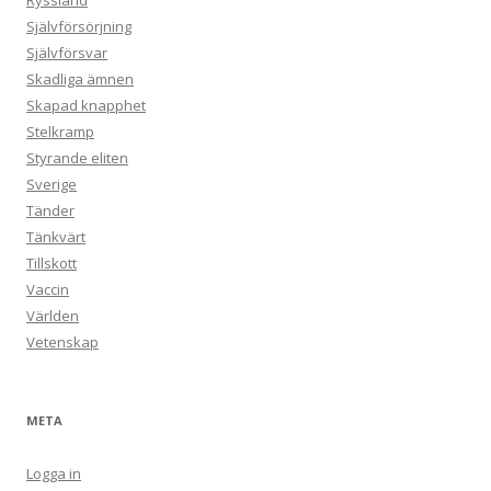
Ryssland
Självförsörjning
Självförsvar
Skadliga ämnen
Skapad knapphet
Stelkramp
Styrande eliten
Sverige
Tänder
Tänkvärt
Tillskott
Vaccin
Världen
Vetenskap
META
Logga in