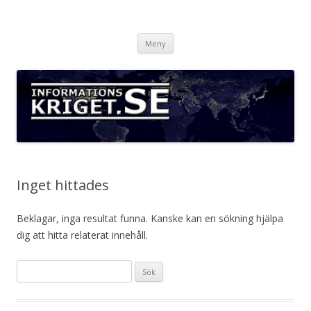
Informationskriget.se
Hoppa
Meny
till
innehåll
Inget hittades
Beklagar, inga resultat funna. Kanske kan en sökning hjälpa
dig att hitta relaterat innehåll.
Sök
efter: