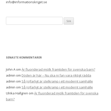
info@informationskriget.se
Sök
efter:
SENASTE KOMMENTARER
John A
om
Är fluoriderad mjölk framtiden för svenska barn?
admin
om
Döden är här – Nu ska ni fan vara riktigt rädda
admin
om
Så (o)farligt är stelkramp i ett modernt samhälle
admin
om
Så (o)farligt är stelkramp i ett modernt samhälle
Ulrika Hallgren
om
Är fluoriderad mjölk framtiden för svenska
barn?