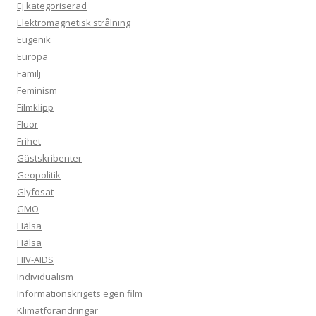
Ej kategoriserad
Elektromagnetisk strålning
Eugenik
Europa
Familj
Feminism
Filmklipp
Fluor
Frihet
Gästskribenter
Geopolitik
Glyfosat
GMO
Hälsa
Hälsa
HIV-AIDS
Individualism
Informationskrigets egen film
Klimatförändringar