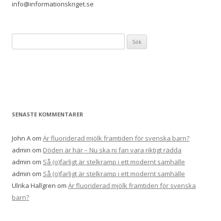
info@informationskriget.se
Sök
efter:
SENASTE KOMMENTARER
John A
om
Är fluoriderad mjölk framtiden för svenska barn?
admin
om
Döden är här – Nu ska ni fan vara riktigt rädda
admin
om
Så (o)farligt är stelkramp i ett modernt samhälle
admin
om
Så (o)farligt är stelkramp i ett modernt samhälle
Ulrika Hallgren
om
Är fluoriderad mjölk framtiden för svenska
barn?