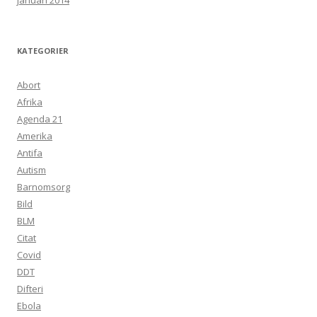
januari 2014
KATEGORIER
Abort
Afrika
Agenda 21
Amerika
Antifa
Autism
Barnomsorg
Bild
BLM
Citat
Covid
DDT
Difteri
Ebola