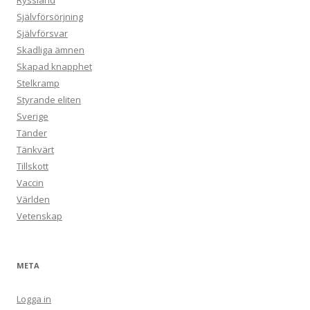
Ryssland
Självförsörjning
Självförsvar
Skadliga ämnen
Skapad knapphet
Stelkramp
Styrande eliten
Sverige
Tänder
Tänkvärt
Tillskott
Vaccin
Världen
Vetenskap
META
Logga in