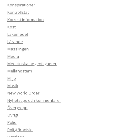
Konspirationer
Kontrollstat
Korrekt information
Kost
Läkemedel
Lärande
Mässlingen
Media
Medicinska oegentligheter
Mellanöstern
Miljö
Musik
New World Order
Nyhetstips och kommentarer
Övergrepp
Övrigt
Polio
Roligt/ironiskt