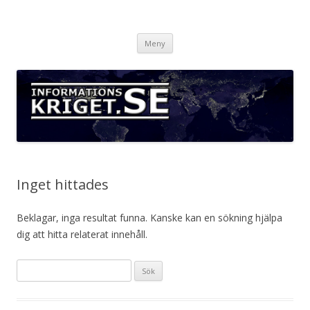
Informationskriget.se
Hoppa
Meny
till
innehåll
Inget hittades
Beklagar, inga resultat funna. Kanske kan en sökning hjälpa
dig att hitta relaterat innehåll.
Sök
efter: